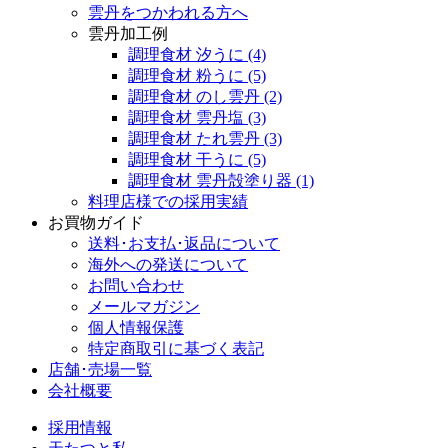
雲丹をつかわれる方へ
雲丹加工例
調理食材 汐うに
(4)
調理食材 粉うに
(5)
調理食材 のし雲丹
(2)
調理食材 雲丹塩
(3)
調理食材 たれ雲丹
(3)
調理食材 干うに
(5)
調理食材 雲丹殻塗り器
(1)
料理店様での採用実績
お買物ガイド
送料･お支払･返品について
海外への発送について
お問い合わせ
メールマガジン
個人情報保護
特定商取引に基づく表記
店舗･売場一覧
会社概要
採用情報