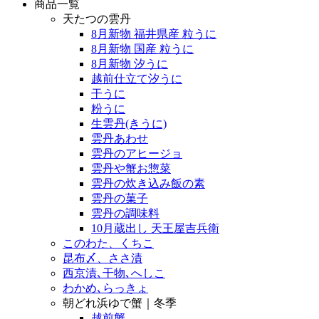
商品一覧
天たつの雲丹
8月新物 福井県産 粒うに
8月新物 国産 粒うに
8月新物 汐うに
越前仕立て汐うに
干うに
粉うに
生雲丹(きうに)
雲丹あわせ
雲丹のアヒージョ
雲丹や蟹お惣菜
雲丹の炊き込み飯の素
雲丹の菓子
雲丹の調味料
10月蔵出し 天王屋吉兵衛
このわた、くちこ
昆布〆、ささ漬
西京漬､干物､へしこ
わかめ､らっきょ
朝どれ浜ゆで蟹｜冬季
越前蟹