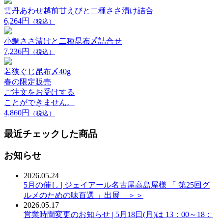
雲丹あわせ越前甘えびと二種ささ漬け詰合
6,264円
（税込）
小鯛ささ漬けと二種昆布〆詰合せ
7,236円
（税込）
若狭ぐじ昆布〆40g
春の限定販売
ご注文をお受けする
ことができません。
4,860円
（税込）
最近チェックした商品
お知らせ
2026.05.24
5月の催し | ジェイアール名古屋高島屋様 「 第25回グ
ルメのための味百選 」出展 ＞＞
2026.05.17
営業時間変更のお知らせ | 5月18日(月)は 13：00～18：