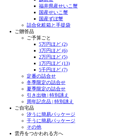
福井県産せいこ蟹
国産せいこ蟹
国産ずぼ蟹
詰合化粧箱と手提袋
ご贈答品
ご予算ごと
5万円ほど
(2)
3万円ほど
(6)
2万円ほど
(5)
1万円ほど
(13)
5千円ほど
(7)
定番の詰合せ
冬季限定の詰合せ
夏季限定の詰合せ
引き出物 | 特別誂え
周年記念品 | 特別誂え
ご自宅品
汐うに簡易パッケージ
干うに簡易パッケージ
その他
雲丹をつかわれる方へ