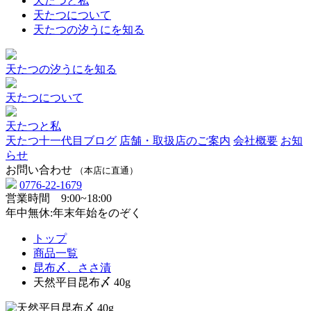
天たつと私
天たつについて
天たつの汐うにを知る
天たつの汐うにを知る
天たつについて
天たつと私
天たつ十一代目ブログ
店舗・取扱店のご案内
会社概要
お知
らせ
お問い合わせ
（本店に直通）
0776-22-1679
営業時間 9:00~18:00
年中無休:年末年始をのぞく
トップ
商品一覧
昆布〆、ささ漬
天然平目昆布〆 40g