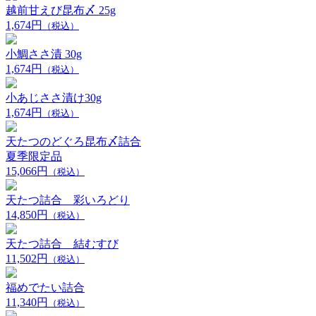
越前甘えび昆布〆 25g
1,674円
（税込）
小鯛ささ漬 30g
1,674円
（税込）
小あじささ漬け30g
1,674円
（税込）
天たつのどぐろ昆布〆詰合
夏季限定品
15,066円
（税込）
天たつ詰合 彩いろどり
14,850円
（税込）
天たつ詰合 結むすび
11,502円
（税込）
福めでたい詰合
11,340円
（税込）