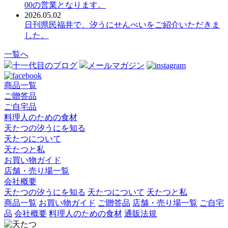
00の営業となります。
2026.05.02
日刊県民福井で、汐うにせんべいをご紹介いただきま
した。
一覧へ
十一代目のブログ
メールマガジン
商品一覧
ご贈答品
ご自宅品
料理人のための食材
天たつの汐うにを知る
天たつについて
天たつと私
お買い物ガイド
店舗・売り場一覧
会社概要
天たつの汐うにを知る
天たつについて
天たつと私
商品一覧
お買い物ガイド
ご贈答品
店舗・売り場一覧
ご自宅
品
会社概要
料理人のための食材
通販法規