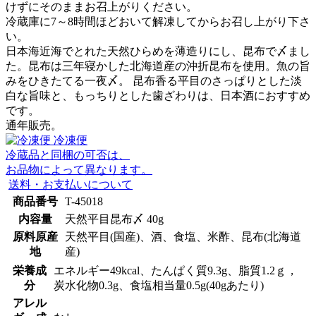
けずにそのままお召上がりください。
冷蔵庫に7～8時間ほどおいて解凍してからお召し上がり下さ
い。
日本海近海でとれた天然ひらめを薄造りにし、昆布で〆まし
た。昆布は三年寝かした北海道産の沖折昆布を使用。魚の旨
みをひきたてる一夜〆。 昆布香る平目のさっぱりとした淡
白な旨味と、もっちりとした歯ざわりは、日本酒におすすめ
です。
通年販売。
冷凍便
冷蔵品と同梱の可否は、
お品物によって異なります。
送料・お支払いについて
商品番号
T-45018
内容量
天然平目昆布〆 40g
原料原産
天然平目(国産)、酒、食塩、米酢、昆布(北海道
地
産)
栄養成
エネルギー49kcal、たんぱく質9.3g、脂質1.2ｇ，
分
炭水化物0.3g、食塩相当量0.5g(40gあたり)
アレル