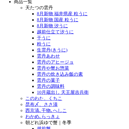
商品一覧
天たつの雲丹
8月新物 福井県産 粒うに
8月新物 国産 粒うに
8月新物 汐うに
越前仕立て汐うに
干うに
粉うに
生雲丹(きうに)
雲丹あわせ
雲丹のアヒージョ
雲丹や蟹お惣菜
雲丹の炊き込み飯の素
雲丹の菓子
雲丹の調味料
10月蔵出し 天王屋吉兵衛
このわた、くちこ
昆布〆、ささ漬
西京漬､干物､へしこ
わかめ､らっきょ
朝どれ浜ゆで蟹｜冬季
越前蟹