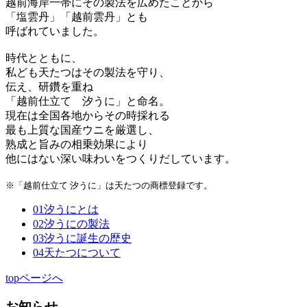
越前海岸一帯にその製法を広めたことから
「塩雲丹」「越前雲丹」とも
呼ばれていました。
時代とともに、
私ども天たつはその製法を守り、
伝え、研鑽を重ね
「越前仕立て 汐うに」と命名。
現在は全国各地からその時採れる
最も上質な国産ウニを厳選し、
熟成と旨みの相乗効果により
他にはない深い味わいをつくりだしています。
※「越前仕立て 汐うに」は天たつの商標登録です。
01
汐うにとは
02
汐うにの製法
03
汐うに誕生の歴史
04
天たつについて
topページへ
お知らせ