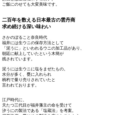
ご飯にのせても大変美味です。
二百年を数える日本最古の雲丹商
求め続ける深い味わい
さかのぼること奈良時代
福井には生ウニの保存方法として
「泥うに」といわれるウニの加工品があり、
朝廷に献上していたという木簡が
残されています。
泥うには生ウニに塩をまぜたもの。
水分が多く、甕に入れられ
柄杓で量り売りされていたと
言われております。
江戸時代に、
天たつ三代目が福井藩主の命を受けて
汐うにの製法である「塩蔵法」を考案。