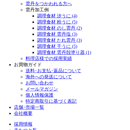
雲丹をつかわれる方へ
雲丹加工例
調理食材 汐うに
(4)
調理食材 粉うに
(5)
調理食材 のし雲丹
(2)
調理食材 雲丹塩
(3)
調理食材 たれ雲丹
(3)
調理食材 干うに
(5)
調理食材 雲丹殻塗り器
(1)
料理店様での採用実績
お買物ガイド
送料･お支払･返品について
海外への発送について
お問い合わせ
メールマガジン
個人情報保護
特定商取引に基づく表記
店舗･売場一覧
会社概要
採用情報