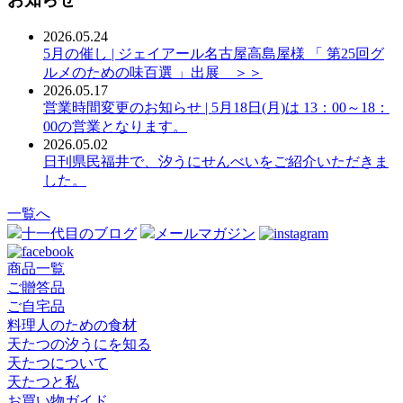
2026.05.24
5月の催し | ジェイアール名古屋高島屋様 「 第25回グ
ルメのための味百選 」出展 ＞＞
2026.05.17
営業時間変更のお知らせ | 5月18日(月)は 13：00～18：
00の営業となります。
2026.05.02
日刊県民福井で、汐うにせんべいをご紹介いただきま
した。
一覧へ
十一代目のブログ
メールマガジン
商品一覧
ご贈答品
ご自宅品
料理人のための食材
天たつの汐うにを知る
天たつについて
天たつと私
お買い物ガイド