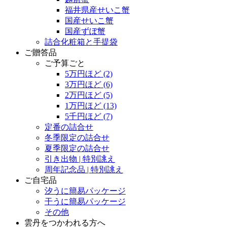
福井県産せいこ蟹
国産せいこ蟹
国産ずぼ蟹
詰合化粧箱と手提袋
ご贈答品
ご予算ごと
5万円ほど
(2)
3万円ほど
(6)
2万円ほど
(5)
1万円ほど
(13)
5千円ほど
(7)
定番の詰合せ
冬季限定の詰合せ
夏季限定の詰合せ
引き出物 | 特別誂え
周年記念品 | 特別誂え
ご自宅品
汐うに簡易パッケージ
干うに簡易パッケージ
その他
雲丹をつかわれる方へ