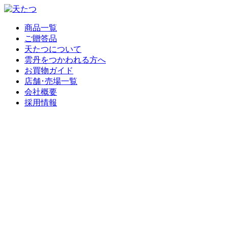
商品一覧
ご贈答品
天たつについて
雲丹をつかわれる方へ
お買物ガイド
店舗･売場一覧
会社概要
採用情報