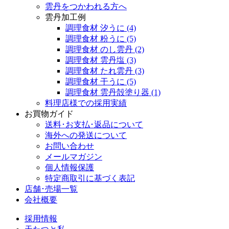
雲丹をつかわれる方へ
雲丹加工例
調理食材 汐うに
(4)
調理食材 粉うに
(5)
調理食材 のし雲丹
(2)
調理食材 雲丹塩
(3)
調理食材 たれ雲丹
(3)
調理食材 干うに
(5)
調理食材 雲丹殻塗り器
(1)
料理店様での採用実績
お買物ガイド
送料･お支払･返品について
海外への発送について
お問い合わせ
メールマガジン
個人情報保護
特定商取引に基づく表記
店舗･売場一覧
会社概要
採用情報