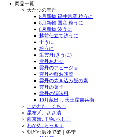
商品一覧
天たつの雲丹
8月新物 福井県産 粒うに
8月新物 国産 粒うに
8月新物 汐うに
越前仕立て汐うに
干うに
粉うに
生雲丹(きうに)
雲丹あわせ
雲丹のアヒージョ
雲丹や蟹お惣菜
雲丹の炊き込み飯の素
雲丹の菓子
雲丹の調味料
10月蔵出し 天王屋吉兵衛
このわた、くちこ
昆布〆、ささ漬
西京漬､干物､へしこ
わかめ､らっきょ
朝どれ浜ゆで蟹｜冬季