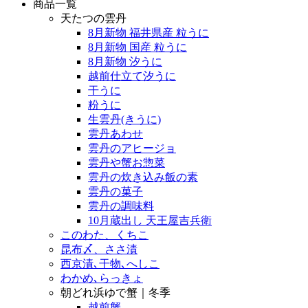
商品一覧
天たつの雲丹
8月新物 福井県産 粒うに
8月新物 国産 粒うに
8月新物 汐うに
越前仕立て汐うに
干うに
粉うに
生雲丹(きうに)
雲丹あわせ
雲丹のアヒージョ
雲丹や蟹お惣菜
雲丹の炊き込み飯の素
雲丹の菓子
雲丹の調味料
10月蔵出し 天王屋吉兵衛
このわた、くちこ
昆布〆、ささ漬
西京漬､干物､へしこ
わかめ､らっきょ
朝どれ浜ゆで蟹｜冬季
越前蟹