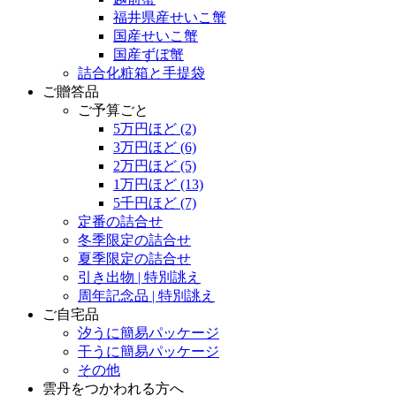
福井県産せいこ蟹
国産せいこ蟹
国産ずぼ蟹
詰合化粧箱と手提袋
ご贈答品
ご予算ごと
5万円ほど
(2)
3万円ほど
(6)
2万円ほど
(5)
1万円ほど
(13)
5千円ほど
(7)
定番の詰合せ
冬季限定の詰合せ
夏季限定の詰合せ
引き出物 | 特別誂え
周年記念品 | 特別誂え
ご自宅品
汐うに簡易パッケージ
干うに簡易パッケージ
その他
雲丹をつかわれる方へ