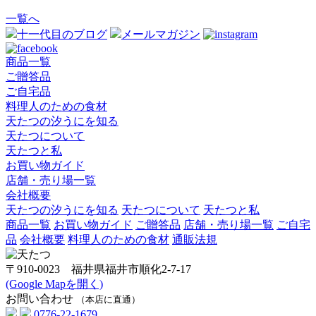
一覧へ
十一代目のブログ
メールマガジン
商品一覧
ご贈答品
ご自宅品
料理人のための食材
天たつの汐うにを知る
天たつについて
天たつと私
お買い物ガイド
店舗・売り場一覧
会社概要
天たつの汐うにを知る
天たつについて
天たつと私
商品一覧
お買い物ガイド
ご贈答品
店舗・売り場一覧
ご自宅
品
会社概要
料理人のための食材
通販法規
〒910-0023 福井県福井市順化2-7-17
(Google Mapを開く)
お問い合わせ
（本店に直通）
0776-22-1679