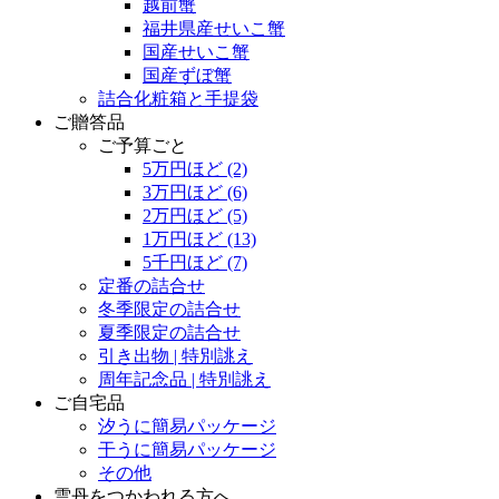
越前蟹
福井県産せいこ蟹
国産せいこ蟹
国産ずぼ蟹
詰合化粧箱と手提袋
ご贈答品
ご予算ごと
5万円ほど
(2)
3万円ほど
(6)
2万円ほど
(5)
1万円ほど
(13)
5千円ほど
(7)
定番の詰合せ
冬季限定の詰合せ
夏季限定の詰合せ
引き出物 | 特別誂え
周年記念品 | 特別誂え
ご自宅品
汐うに簡易パッケージ
干うに簡易パッケージ
その他
雲丹をつかわれる方へ