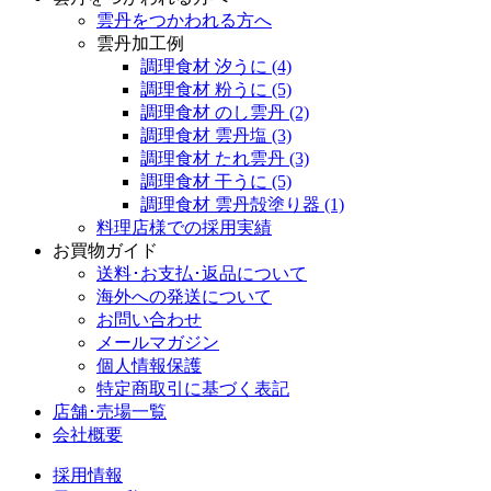
雲丹をつかわれる方へ
雲丹加工例
調理食材 汐うに
(4)
調理食材 粉うに
(5)
調理食材 のし雲丹
(2)
調理食材 雲丹塩
(3)
調理食材 たれ雲丹
(3)
調理食材 干うに
(5)
調理食材 雲丹殻塗り器
(1)
料理店様での採用実績
お買物ガイド
送料･お支払･返品について
海外への発送について
お問い合わせ
メールマガジン
個人情報保護
特定商取引に基づく表記
店舗･売場一覧
会社概要
採用情報