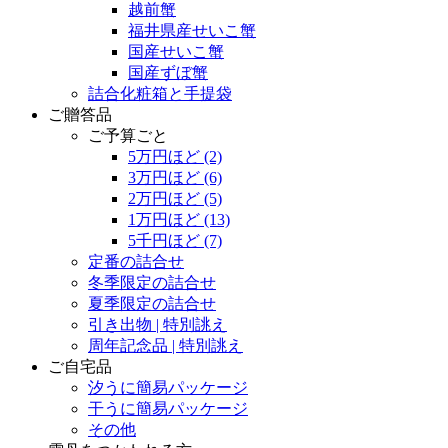
越前蟹
福井県産せいこ蟹
国産せいこ蟹
国産ずぼ蟹
詰合化粧箱と手提袋
ご贈答品
ご予算ごと
5万円ほど
(2)
3万円ほど
(6)
2万円ほど
(5)
1万円ほど
(13)
5千円ほど
(7)
定番の詰合せ
冬季限定の詰合せ
夏季限定の詰合せ
引き出物 | 特別誂え
周年記念品 | 特別誂え
ご自宅品
汐うに簡易パッケージ
干うに簡易パッケージ
その他