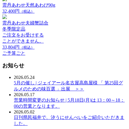
雲丹あわせ天然あわび90g
32,400円
（税込）
雲丹あわせ夫婦蟹詰合
冬季限定品
ご注文をお受けする
ことができません。
33,804円
（税込）
ご予算ごと
お知らせ
2026.05.24
5月の催し | ジェイアール名古屋高島屋様 「 第25回グ
ルメのための味百選 」出展 ＞＞
2026.05.17
営業時間変更のお知らせ | 5月18日(月)は 13：00～18：
00の営業となります。
2026.05.02
日刊県民福井で、汐うにせんべいをご紹介いただきま
した。