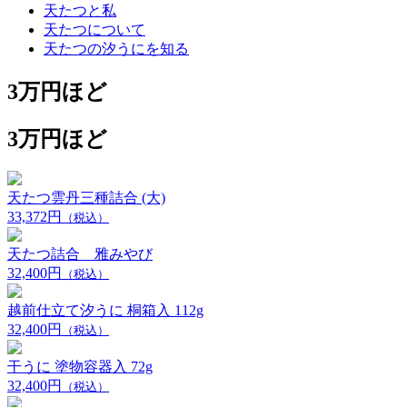
天たつと私
天たつについて
天たつの汐うにを知る
3万円ほど
3万円ほど
天たつ雲丹三種詰合 (大)
33,372円
（税込）
天たつ詰合 雅みやび
32,400円
（税込）
越前仕立て汐うに 桐箱入 112g
32,400円
（税込）
干うに 塗物容器入 72g
32,400円
（税込）