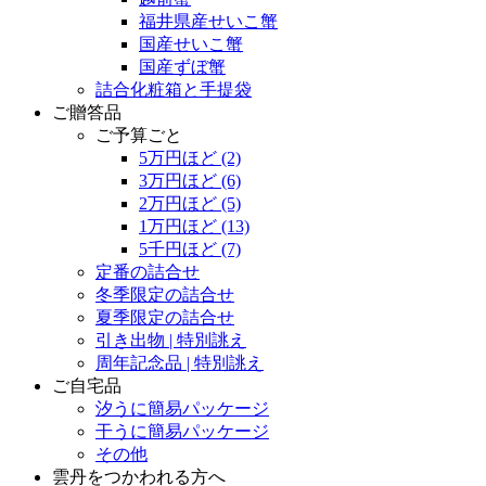
福井県産せいこ蟹
国産せいこ蟹
国産ずぼ蟹
詰合化粧箱と手提袋
ご贈答品
ご予算ごと
5万円ほど
(2)
3万円ほど
(6)
2万円ほど
(5)
1万円ほど
(13)
5千円ほど
(7)
定番の詰合せ
冬季限定の詰合せ
夏季限定の詰合せ
引き出物 | 特別誂え
周年記念品 | 特別誂え
ご自宅品
汐うに簡易パッケージ
干うに簡易パッケージ
その他
雲丹をつかわれる方へ