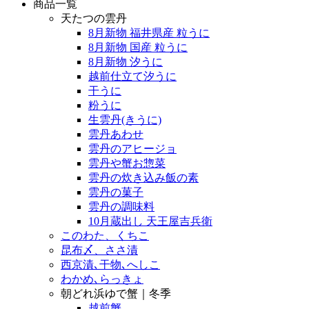
商品一覧
天たつの雲丹
8月新物 福井県産 粒うに
8月新物 国産 粒うに
8月新物 汐うに
越前仕立て汐うに
干うに
粉うに
生雲丹(きうに)
雲丹あわせ
雲丹のアヒージョ
雲丹や蟹お惣菜
雲丹の炊き込み飯の素
雲丹の菓子
雲丹の調味料
10月蔵出し 天王屋吉兵衛
このわた、くちこ
昆布〆、ささ漬
西京漬､干物､へしこ
わかめ､らっきょ
朝どれ浜ゆで蟹｜冬季
越前蟹