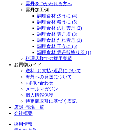
雲丹をつかわれる方へ
雲丹加工例
調理食材 汐うに
(4)
調理食材 粉うに
(5)
調理食材 のし雲丹
(2)
調理食材 雲丹塩
(3)
調理食材 たれ雲丹
(3)
調理食材 干うに
(5)
調理食材 雲丹殻塗り器
(1)
料理店様での採用実績
お買物ガイド
送料･お支払･返品について
海外への発送について
お問い合わせ
メールマガジン
個人情報保護
特定商取引に基づく表記
店舗･売場一覧
会社概要
採用情報