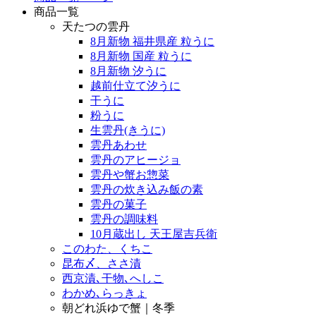
商品一覧
天たつの雲丹
8月新物 福井県産 粒うに
8月新物 国産 粒うに
8月新物 汐うに
越前仕立て汐うに
干うに
粉うに
生雲丹(きうに)
雲丹あわせ
雲丹のアヒージョ
雲丹や蟹お惣菜
雲丹の炊き込み飯の素
雲丹の菓子
雲丹の調味料
10月蔵出し 天王屋吉兵衛
このわた、くちこ
昆布〆、ささ漬
西京漬､干物､へしこ
わかめ､らっきょ
朝どれ浜ゆで蟹｜冬季