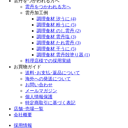
雲丹をつかわれる方へ
雲丹をつかわれる方へ
雲丹加工例
調理食材 汐うに
(4)
調理食材 粉うに
(5)
調理食材 のし雲丹
(2)
調理食材 雲丹塩
(3)
調理食材 たれ雲丹
(3)
調理食材 干うに
(5)
調理食材 雲丹殻塗り器
(1)
料理店様での採用実績
お買物ガイド
送料･お支払･返品について
海外への発送について
お問い合わせ
メールマガジン
個人情報保護
特定商取引に基づく表記
店舗･売場一覧
会社概要
採用情報