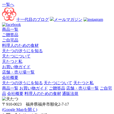
一覧へ
十一代目のブログ
メールマガジン
商品一覧
ご贈答品
ご自宅品
料理人のための食材
天たつの汐うにを知る
天たつについて
天たつと私
お買い物ガイド
店舗・売り場一覧
会社概要
天たつの汐うにを知る
天たつについて
天たつと私
商品一覧
お買い物ガイド
ご贈答品
店舗・売り場一覧
ご自宅
品
会社概要
料理人のための食材
通販法規
〒910-0023 福井県福井市順化2-7-17
(Google Mapを開く)