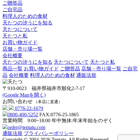
ご贈答品
ご自宅品
料理人のための食材
天たつの汐うにを知る
天たつについて
天たつと私
お買い物ガイド
店舗・売り場一覧
会社概要
天たつの汐うにを知る
天たつについて
天たつと私
商品一覧
お買い物ガイド
ご贈答品
店舗・売り場一覧
ご自宅
品
会社概要
料理人のための食材
通販法規
〒910-0023 福井県福井市順化2-7-17
(Google Mapを開く)
お問い合わせ
（本店に直通）
0776-22-1679
0800-400-5252
FAX:0776-25-1865
営業時間 9:00~18:00
年中無休:年末年始をのぞく
order@tentatu.com
通販法規
プライバシーポリシー
Copyright © 2004-2026 Tentatu. All Rights Reserved.