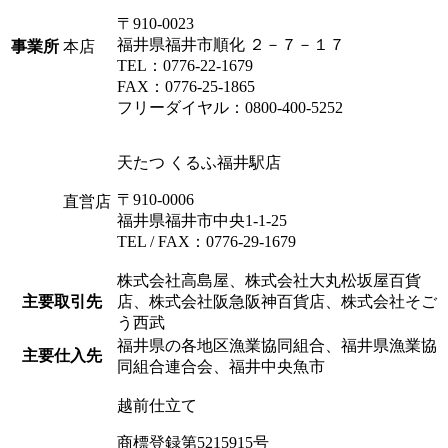
〒910-0023
福井県福井市順化 ２－７－１７
事業所
本店
TEL：0776-22-1679
FAX：0776-25-1865
フリーダイヤル：0800-400-5252
天たつ くるふ福井駅店
〒910-0006
直営店
福井県福井市中央1-1-25
TEL / FAX：0776-29-1679
株式会社高島屋、株式会社大丸松坂屋百貨
主要取引先
店、株式会社阪急阪神百貨店、株式会社そご
う西武
福井県の各地区漁業協同組合、福井県漁業協
主要仕入先
同組合連合会、福井中央魚市
越前仕立て
商標登録第5215915号