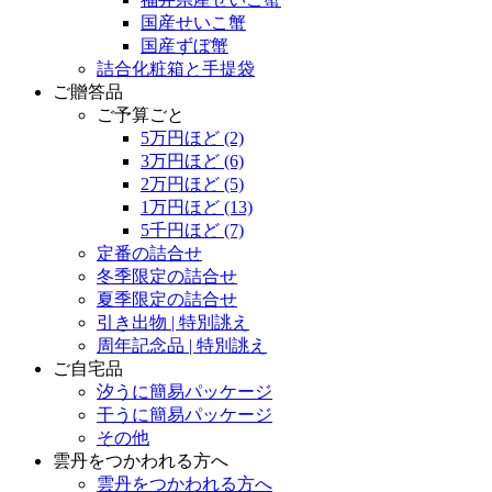
国産せいこ蟹
国産ずぼ蟹
詰合化粧箱と手提袋
ご贈答品
ご予算ごと
5万円ほど
(2)
3万円ほど
(6)
2万円ほど
(5)
1万円ほど
(13)
5千円ほど
(7)
定番の詰合せ
冬季限定の詰合せ
夏季限定の詰合せ
引き出物 | 特別誂え
周年記念品 | 特別誂え
ご自宅品
汐うに簡易パッケージ
干うに簡易パッケージ
その他
雲丹をつかわれる方へ
雲丹をつかわれる方へ