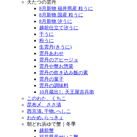
天たつの雲丹
8月新物 福井県産 粒うに
8月新物 国産 粒うに
8月新物 汐うに
越前仕立て汐うに
干うに
粉うに
生雲丹(きうに)
雲丹あわせ
雲丹のアヒージョ
雲丹や蟹お惣菜
雲丹の炊き込み飯の素
雲丹の菓子
雲丹の調味料
10月蔵出し 天王屋吉兵衛
このわた、くちこ
昆布〆、ささ漬
西京漬､干物､へしこ
わかめ､らっきょ
朝どれ浜ゆで蟹｜冬季
越前蟹
福井県産せいこ蟹