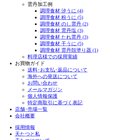
雲丹加工例
調理食材 汐うに
(4)
調理食材 粉うに
(5)
調理食材 のし雲丹
(2)
調理食材 雲丹塩
(3)
調理食材 たれ雲丹
(3)
調理食材 干うに
(5)
調理食材 雲丹殻塗り器
(1)
料理店様での採用実績
お買物ガイド
送料･お支払･返品について
海外への発送について
お問い合わせ
メールマガジン
個人情報保護
特定商取引に基づく表記
店舗･売場一覧
会社概要
採用情報
天たつと私