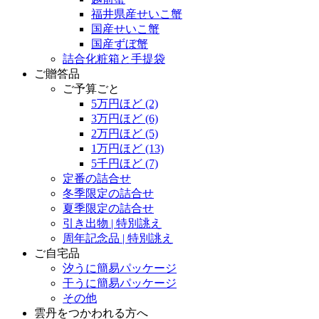
福井県産せいこ蟹
国産せいこ蟹
国産ずぼ蟹
詰合化粧箱と手提袋
ご贈答品
ご予算ごと
5万円ほど
(2)
3万円ほど
(6)
2万円ほど
(5)
1万円ほど
(13)
5千円ほど
(7)
定番の詰合せ
冬季限定の詰合せ
夏季限定の詰合せ
引き出物 | 特別誂え
周年記念品 | 特別誂え
ご自宅品
汐うに簡易パッケージ
干うに簡易パッケージ
その他
雲丹をつかわれる方へ