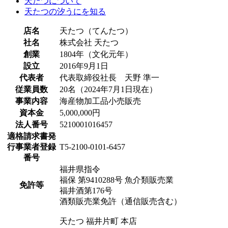
天たつについて
天たつの汐うにを知る
店名
天たつ（てんたつ）
社名
株式会社 天たつ
創業
1804年（文化元年）
設立
2016年9月1日
代表者
代表取締役社長 天野 準一
従業員数
20名（2024年7月1日現在）
事業内容
海産物加工品小売販売
資本金
5,000,000円
法人番号
5210001016457
適格請求書発
行事業者登録
T5-2100-0101-6457
番号
福井県指令
福保 第9410288号 魚介類販売業
免許等
福井酒第176号
酒類販売業免許（通信販売含む）
天たつ 福井片町 本店