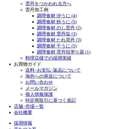
雲丹をつかわれる方へ
雲丹加工例
調理食材 汐うに
(4)
調理食材 粉うに
(5)
調理食材 のし雲丹
(2)
調理食材 雲丹塩
(3)
調理食材 たれ雲丹
(3)
調理食材 干うに
(5)
調理食材 雲丹殻塗り器
(1)
料理店様での採用実績
お買物ガイド
送料･お支払･返品について
海外への発送について
お問い合わせ
メールマガジン
個人情報保護
特定商取引に基づく表記
店舗･売場一覧
会社概要
採用情報