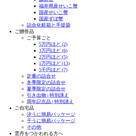
福井県産せいこ蟹
国産せいこ蟹
国産ずぼ蟹
詰合化粧箱と手提袋
ご贈答品
ご予算ごと
5万円ほど
(2)
3万円ほど
(6)
2万円ほど
(5)
1万円ほど
(13)
5千円ほど
(7)
定番の詰合せ
冬季限定の詰合せ
夏季限定の詰合せ
引き出物 | 特別誂え
周年記念品 | 特別誂え
ご自宅品
汐うに簡易パッケージ
干うに簡易パッケージ
その他
雲丹をつかわれる方へ