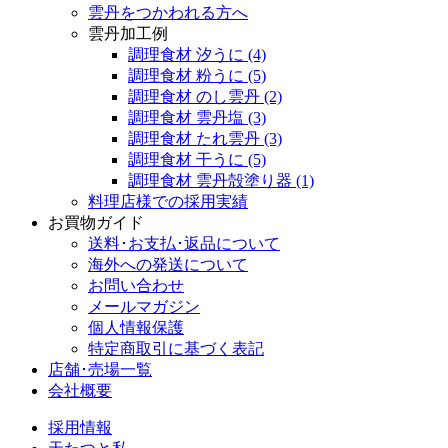
雲丹をつかわれる方へ
雲丹加工例
調理食材 汐うに
(4)
調理食材 粉うに
(5)
調理食材 のし雲丹
(2)
調理食材 雲丹塩
(3)
調理食材 たれ雲丹
(3)
調理食材 干うに
(5)
調理食材 雲丹殻塗り器
(1)
料理店様での採用実績
お買物ガイド
送料･お支払･返品について
海外への発送について
お問い合わせ
メールマガジン
個人情報保護
特定商取引に基づく表記
店舗･売場一覧
会社概要
採用情報