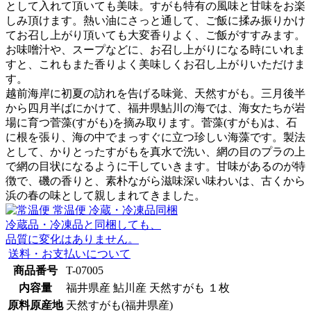
として入れて頂いても美味。すがも特有の風味と甘味をお楽
しみ頂けます。熱い油にさっと通して、ご飯に揉み振りかけ
てお召し上がり頂いても大変香りよく、ご飯がすすみます。
お味噌汁や、スープなどに、お召し上がりになる時にいれま
すと、これもまた香りよく美味しくお召し上がりいただけま
す。
越前海岸に初夏の訪れを告げる味覚、天然すがも。三月後半
から四月半ばにかけて、福井県鮎川の海では、海女たちが岩
場に育つ菅藻(すがも)を摘み取ります。菅藻(すがも)は、石
に根を張り、海の中でまっすぐに立つ珍しい海藻です。製法
として、かりとったすがもを真水で洗い、網の目のプラの上
で網の目状になるように干していきます。甘味があるのが特
徴で、磯の香りと、素朴ながら滋味深い味わいは、古くから
浜の春の味として親しまれてきました。
常温便
冷蔵・冷凍品同梱
冷蔵品・冷凍品と同梱しても、
品質に変化はありません。
送料・お支払いについて
商品番号
T-07005
内容量
福井県産 鮎川産 天然すがも １枚
原料原産地
天然すがも(福井県産)