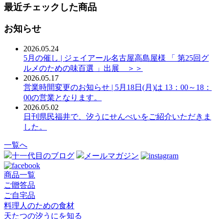
最近チェックした商品
お知らせ
2026.05.24
5月の催し | ジェイアール名古屋高島屋様 「 第25回グ
ルメのための味百選 」出展 ＞＞
2026.05.17
営業時間変更のお知らせ | 5月18日(月)は 13：00～18：
00の営業となります。
2026.05.02
日刊県民福井で、汐うにせんべいをご紹介いただきま
した。
一覧へ
十一代目のブログ
メールマガジン
商品一覧
ご贈答品
ご自宅品
料理人のための食材
天たつの汐うにを知る