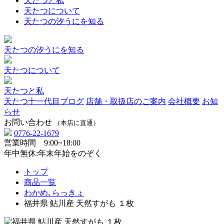
天たつと私
天たつについて
天たつの汐うにを知る
天たつの汐うにを知る
天たつについて
天たつと私
天たつ十一代目ブログ
店舗・取扱店のご案内
会社概要
お知
らせ
お問い合わせ
（本店に直通）
0776-22-1679
営業時間 9:00~18:00
年中無休:年末年始をのぞく
トップ
商品一覧
わかめ､らっきょ
福井県 鮎川産 天然すがも １枚