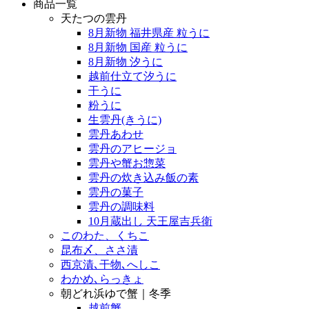
商品一覧
天たつの雲丹
8月新物 福井県産 粒うに
8月新物 国産 粒うに
8月新物 汐うに
越前仕立て汐うに
干うに
粉うに
生雲丹(きうに)
雲丹あわせ
雲丹のアヒージョ
雲丹や蟹お惣菜
雲丹の炊き込み飯の素
雲丹の菓子
雲丹の調味料
10月蔵出し 天王屋吉兵衛
このわた、くちこ
昆布〆、ささ漬
西京漬､干物､へしこ
わかめ､らっきょ
朝どれ浜ゆで蟹｜冬季
越前蟹