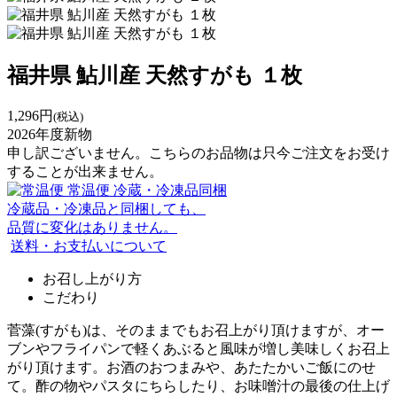
福井県 鮎川産 天然すがも １枚
1,296円
(税込)
2026年度新物
申し訳ございません。こちらのお品物は只今ご注文をお受け
することが出来ません。
常温便
冷蔵・冷凍品同梱
冷蔵品・冷凍品と同梱しても、
品質に変化はありません。
送料・お支払いについて
お召し上がり方
こだわり
菅藻(すがも)は、そのままでもお召上がり頂けますが、オー
ブンやフライパンで軽くあぶると風味が増し美味しくお召上
がり頂けます。お酒のおつまみや、あたたかいご飯にのせ
て。酢の物やパスタにちらしたり、お味噌汁の最後の仕上げ