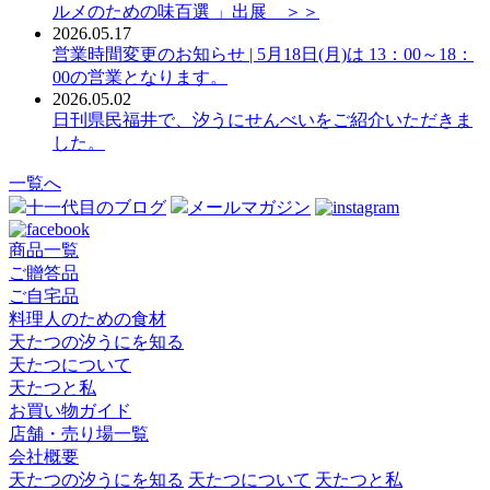
ルメのための味百選 」出展 ＞＞
2026.05.17
営業時間変更のお知らせ | 5月18日(月)は 13：00～18：
00の営業となります。
2026.05.02
日刊県民福井で、汐うにせんべいをご紹介いただきま
した。
一覧へ
十一代目のブログ
メールマガジン
商品一覧
ご贈答品
ご自宅品
料理人のための食材
天たつの汐うにを知る
天たつについて
天たつと私
お買い物ガイド
店舗・売り場一覧
会社概要
天たつの汐うにを知る
天たつについて
天たつと私