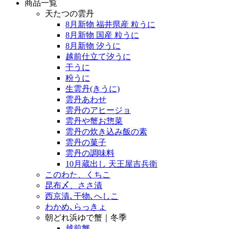
商品一覧
天たつの雲丹
8月新物 福井県産 粒うに
8月新物 国産 粒うに
8月新物 汐うに
越前仕立て汐うに
干うに
粉うに
生雲丹(きうに)
雲丹あわせ
雲丹のアヒージョ
雲丹や蟹お惣菜
雲丹の炊き込み飯の素
雲丹の菓子
雲丹の調味料
10月蔵出し 天王屋吉兵衛
このわた、くちこ
昆布〆、ささ漬
西京漬､干物､へしこ
わかめ､らっきょ
朝どれ浜ゆで蟹｜冬季
越前蟹