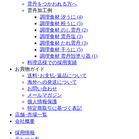
雲丹をつかわれる方へ
雲丹加工例
調理食材 汐うに
(4)
調理食材 粉うに
(5)
調理食材 のし雲丹
(2)
調理食材 雲丹塩
(3)
調理食材 たれ雲丹
(3)
調理食材 干うに
(5)
調理食材 雲丹殻塗り器
(1)
料理店様での採用実績
お買物ガイド
送料･お支払･返品について
海外への発送について
お問い合わせ
メールマガジン
個人情報保護
特定商取引に基づく表記
店舗･売場一覧
会社概要
採用情報