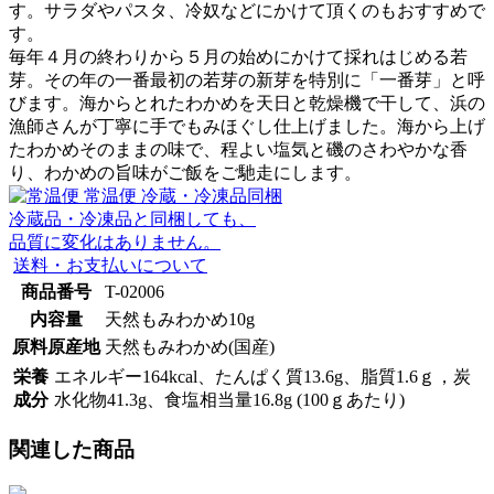
す。サラダやパスタ、冷奴などにかけて頂くのもおすすめで
す。
毎年４月の終わりから５月の始めにかけて採れはじめる若
芽。その年の一番最初の若芽の新芽を特別に「一番芽」と呼
びます。海からとれたわかめを天日と乾燥機で干して、浜の
漁師さんが丁寧に手でもみほぐし仕上げました。海から上げ
たわかめそのままの味で、程よい塩気と磯のさわやかな香
り、わかめの旨味がご飯をご馳走にします。
常温便
冷蔵・冷凍品同梱
冷蔵品・冷凍品と同梱しても、
品質に変化はありません。
送料・お支払いについて
商品番号
T-02006
内容量
天然もみわかめ10g
原料原産地
天然もみわかめ(国産)
栄養
エネルギー164kcal、たんぱく質13.6g、脂質1.6ｇ，炭
成分
水化物41.3g、食塩相当量16.8g (100ｇあたり)
関連した商品