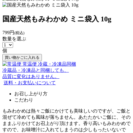
国産天然もみわかめ ミニ袋入 10g
799円
(税込)
数量を選ぶ
個
買い物かごに入れる
常温便
冷蔵・冷凍品同梱
冷蔵品・冷凍品と同梱しても、
品質に変化はありません。
送料・お支払いについて
お召し上がり方
こだわり
もみわかめは熱々ご飯にかけても美味しいのですが、ご飯と
混ぜて冷めても風味が落ちません。あたたかいご飯に、その
ままふりかけてお召上がり頂けます。香り高いもみわかめで
すので、お味噌汁に入れてしまうのは少しもったいないで