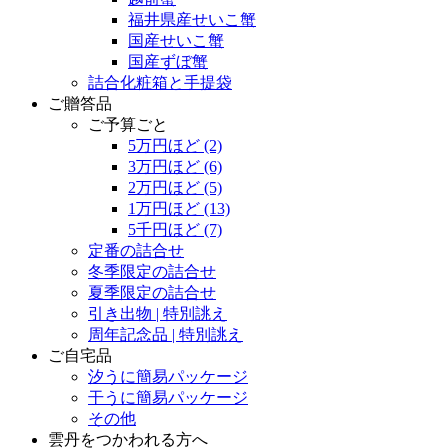
福井県産せいこ蟹
国産せいこ蟹
国産ずぼ蟹
詰合化粧箱と手提袋
ご贈答品
ご予算ごと
5万円ほど
(2)
3万円ほど
(6)
2万円ほど
(5)
1万円ほど
(13)
5千円ほど
(7)
定番の詰合せ
冬季限定の詰合せ
夏季限定の詰合せ
引き出物 | 特別誂え
周年記念品 | 特別誂え
ご自宅品
汐うに簡易パッケージ
干うに簡易パッケージ
その他
雲丹をつかわれる方へ