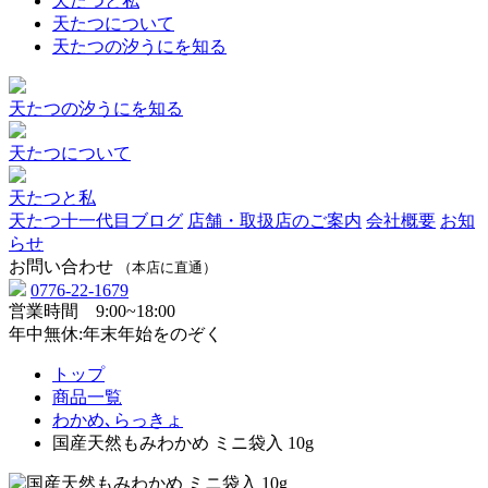
天たつと私
天たつについて
天たつの汐うにを知る
天たつの汐うにを知る
天たつについて
天たつと私
天たつ十一代目ブログ
店舗・取扱店のご案内
会社概要
お知
らせ
お問い合わせ
（本店に直通）
0776-22-1679
営業時間 9:00~18:00
年中無休:年末年始をのぞく
トップ
商品一覧
わかめ､らっきょ
国産天然もみわかめ ミニ袋入 10g