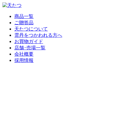
商品一覧
ご贈答品
天たつについて
雲丹をつかわれる方へ
お買物ガイド
店舗･売場一覧
会社概要
採用情報