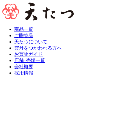
商品一覧
ご贈答品
天たつについて
雲丹をつかわれる方へ
お買物ガイド
店舗･売場一覧
会社概要
採用情報