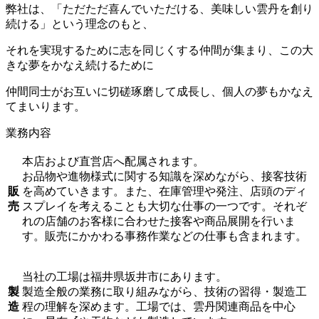
弊社は、「ただただ喜んでいただける、美味しい雲丹を創り
続ける」という理念のもと、
それを実現するために志を同じくする仲間が集まり、この大
きな夢をかなえ続けるために
仲間同士がお互いに切磋琢磨して成長し、個人の夢もかなえ
てまいります。
業務内容
本店および直営店へ配属されます。
お品物や進物様式に関する知識を深めながら、接客技術
販
を高めていきます。また、在庫管理や発注、店頭のディ
売
スプレイを考えることも大切な仕事の一つです。それぞ
れの店舗のお客様に合わせた接客や商品展開を行いま
す。販売にかかわる事務作業などの仕事も含まれます。
当社の工場は福井県坂井市にあります。
製
製造全般の業務に取り組みながら、技術の習得・製造工
造
程の理解を深めます。工場では、雲丹関連商品を中心