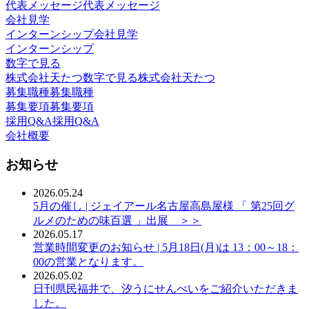
代表メッセージ
代表メッセージ
会社見学
インターンシップ
会社見学
インターンシップ
数字で見る
株式会社天たつ
数字で見る株式会社天たつ
募集職種
募集職種
募集要項
募集要項
採用Q&A
採用Q&A
会社概要
お知らせ
2026.05.24
5月の催し | ジェイアール名古屋高島屋様 「 第25回グ
ルメのための味百選 」出展 ＞＞
2026.05.17
営業時間変更のお知らせ | 5月18日(月)は 13：00～18：
00の営業となります。
2026.05.02
日刊県民福井で、汐うにせんべいをご紹介いただきま
した。