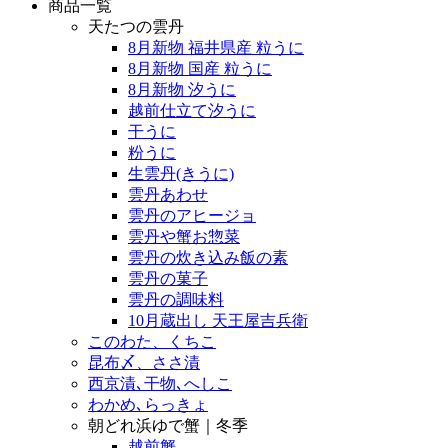
商品一覧
天たつの雲丹
8月新物 福井県産 粒うに
8月新物 国産 粒うに
8月新物 汐うに
越前仕立て汐うに
干うに
粉うに
生雲丹(きうに)
雲丹あわせ
雲丹のアヒージョ
雲丹や蟹お惣菜
雲丹の炊き込み飯の素
雲丹の菓子
雲丹の調味料
10月蔵出し 天王屋吉兵衛
このわた、くちこ
昆布〆、ささ漬
西京漬､干物､へしこ
わかめ､らっきょ
朝どれ浜ゆで蟹｜冬季
越前蟹