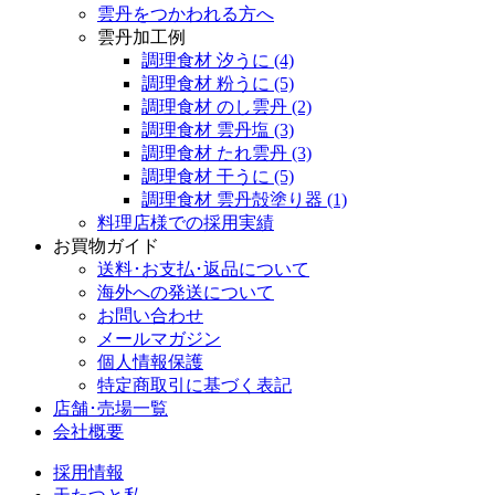
雲丹をつかわれる方へ
雲丹加工例
調理食材 汐うに
(4)
調理食材 粉うに
(5)
調理食材 のし雲丹
(2)
調理食材 雲丹塩
(3)
調理食材 たれ雲丹
(3)
調理食材 干うに
(5)
調理食材 雲丹殻塗り器
(1)
料理店様での採用実績
お買物ガイド
送料･お支払･返品について
海外への発送について
お問い合わせ
メールマガジン
個人情報保護
特定商取引に基づく表記
店舗･売場一覧
会社概要
採用情報