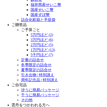
福井県産せいこ蟹
国産せいこ蟹
国産ずぼ蟹
詰合化粧箱と手提袋
ご贈答品
ご予算ごと
5万円ほど
(2)
3万円ほど
(6)
2万円ほど
(5)
1万円ほど
(13)
5千円ほど
(7)
定番の詰合せ
冬季限定の詰合せ
夏季限定の詰合せ
引き出物 | 特別誂え
周年記念品 | 特別誂え
ご自宅品
汐うに簡易パッケージ
干うに簡易パッケージ
その他
雲丹をつかわれる方へ