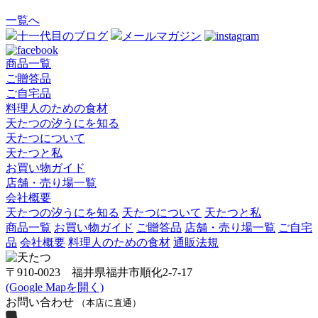
一覧へ
十一代目のブログ
メールマガジン
商品一覧
ご贈答品
ご自宅品
料理人のための食材
天たつの汐うにを知る
天たつについて
天たつと私
お買い物ガイド
店舗・売り場一覧
会社概要
天たつの汐うにを知る
天たつについて
天たつと私
商品一覧
お買い物ガイド
ご贈答品
店舗・売り場一覧
ご自宅
品
会社概要
料理人のための食材
通販法規
〒910-0023 福井県福井市順化2-7-17
(Google Mapを開く)
お問い合わせ
（本店に直通）