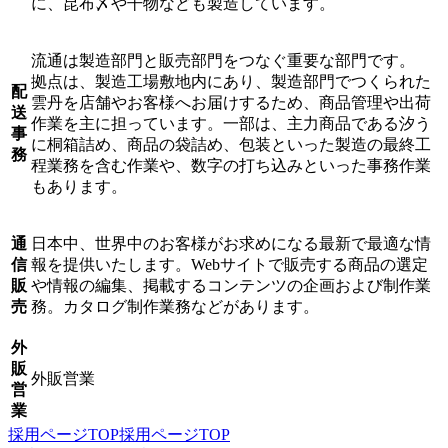
に、昆布〆や干物なども製造しています。
流通は製造部門と販売部門をつなぐ重要な部門です。
拠点は、製造工場敷地内にあり、製造部門でつくられた
配
雲丹を店舗やお客様へお届けするため、商品管理や出荷
送
作業を主に担っています。一部は、主力商品である汐う
事
に桐箱詰め、商品の袋詰め、包装といった製造の最終工
務
程業務を含む作業や、数字の打ち込みといった事務作業
もあります。
通
日本中、世界中のお客様がお求めになる最新で最適な情
信
報を提供いたします。Webサイトで販売する商品の選定
販
や情報の編集、掲載するコンテンツの企画および制作業
売
務。カタログ制作業務などがあります。
外
販
外販営業
営
業
採用ページTOP
採用ページTOP