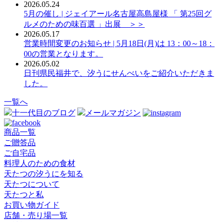
2026.05.24
5月の催し | ジェイアール名古屋高島屋様 「 第25回グ
ルメのための味百選 」出展 ＞＞
2026.05.17
営業時間変更のお知らせ | 5月18日(月)は 13：00～18：
00の営業となります。
2026.05.02
日刊県民福井で、汐うにせんべいをご紹介いただきま
した。
一覧へ
十一代目のブログ
メールマガジン
商品一覧
ご贈答品
ご自宅品
料理人のための食材
天たつの汐うにを知る
天たつについて
天たつと私
お買い物ガイド
店舗・売り場一覧