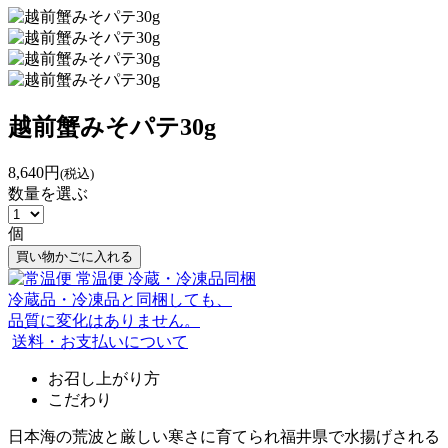
越前蟹みそパテ30g
8,640円
(税込)
数量を選ぶ
個
買い物かごに入れる
常温便
冷蔵・冷凍品同梱
冷蔵品・冷凍品と同梱しても、
品質に変化はありません。
送料・お支払いについて
お召し上がり方
こだわり
日本海の荒波と厳しい寒さに育てられ福井県で水揚げされる