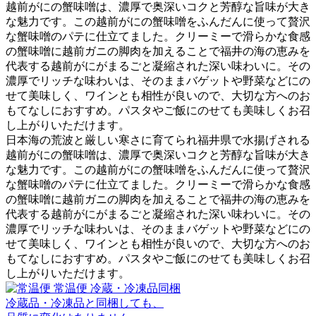
越前がにの蟹味噌は、濃厚で奥深いコクと芳醇な旨味が大き
な魅力です。この越前がにの蟹味噌をふんだんに使って贅沢
な蟹味噌のパテに仕立てました。クリーミーで滑らかな食感
の蟹味噌に越前ガニの脚肉を加えることで福井の海の恵みを
代表する越前がにがまるごと凝縮された深い味わいに。その
濃厚でリッチな味わいは、そのままバゲットや野菜などにの
せて美味しく、ワインとも相性が良いので、大切な方へのお
もてなしにおすすめ。パスタやご飯にのせても美味しくお召
し上がりいただけます。
日本海の荒波と厳しい寒さに育てられ福井県で水揚げされる
越前がにの蟹味噌は、濃厚で奥深いコクと芳醇な旨味が大き
な魅力です。この越前がにの蟹味噌をふんだんに使って贅沢
な蟹味噌のパテに仕立てました。クリーミーで滑らかな食感
の蟹味噌に越前ガニの脚肉を加えることで福井の海の恵みを
代表する越前がにがまるごと凝縮された深い味わいに。その
濃厚でリッチな味わいは、そのままバゲットや野菜などにの
せて美味しく、ワインとも相性が良いので、大切な方へのお
もてなしにおすすめ。パスタやご飯にのせても美味しくお召
し上がりいただけます。
常温便
冷蔵・冷凍品同梱
冷蔵品・冷凍品と同梱しても、