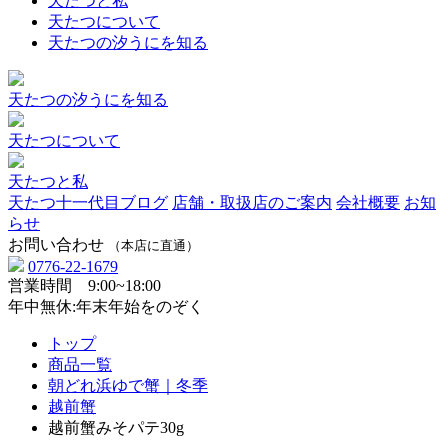
天たつと私
天たつについて
天たつの汐うにを知る
天たつの汐うにを知る
天たつについて
天たつと私
天たつ十一代目ブログ
店舗・取扱店のご案内
会社概要
お知
らせ
お問い合わせ
（本店に直通）
0776-22-1679
営業時間 9:00~18:00
年中無休:年末年始をのぞく
トップ
商品一覧
朝どれ浜ゆで蟹｜冬季
越前蟹
越前蟹みそパテ30g