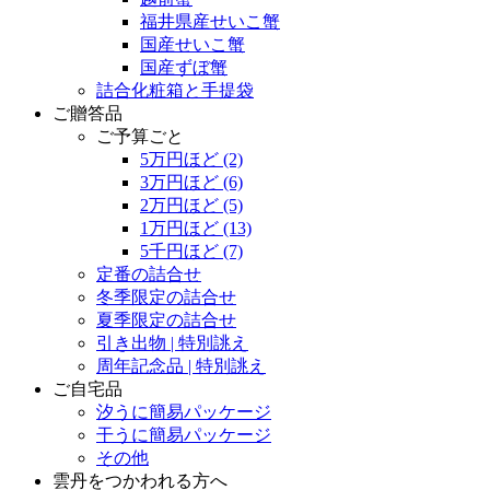
福井県産せいこ蟹
国産せいこ蟹
国産ずぼ蟹
詰合化粧箱と手提袋
ご贈答品
ご予算ごと
5万円ほど
(2)
3万円ほど
(6)
2万円ほど
(5)
1万円ほど
(13)
5千円ほど
(7)
定番の詰合せ
冬季限定の詰合せ
夏季限定の詰合せ
引き出物 | 特別誂え
周年記念品 | 特別誂え
ご自宅品
汐うに簡易パッケージ
干うに簡易パッケージ
その他
雲丹をつかわれる方へ