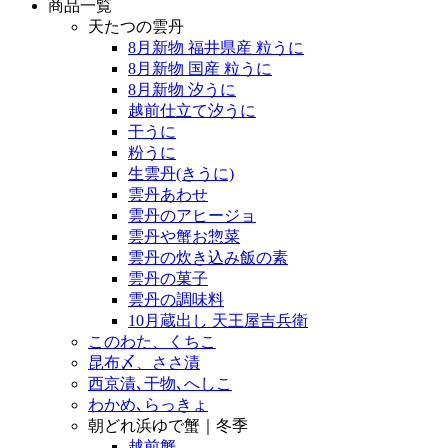
商品一覧
天たつの雲丹
8月新物 福井県産 粒うに
8月新物 国産 粒うに
8月新物 汐うに
越前仕立て汐うに
干うに
粉うに
生雲丹(きうに)
雲丹あわせ
雲丹のアヒージョ
雲丹や蟹お惣菜
雲丹の炊き込み飯の素
雲丹の菓子
雲丹の調味料
10月蔵出し 天王屋吉兵衛
このわた、くちこ
昆布〆、ささ漬
西京漬､干物､へしこ
わかめ､らっきょ
朝どれ浜ゆで蟹｜冬季
越前蟹