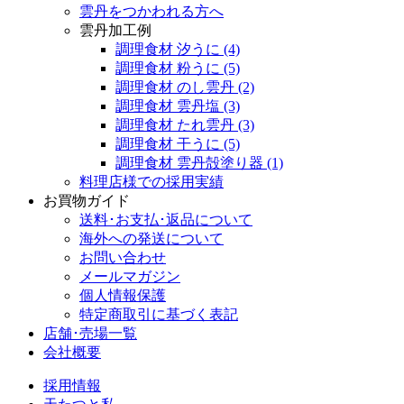
雲丹をつかわれる方へ
雲丹加工例
調理食材 汐うに
(4)
調理食材 粉うに
(5)
調理食材 のし雲丹
(2)
調理食材 雲丹塩
(3)
調理食材 たれ雲丹
(3)
調理食材 干うに
(5)
調理食材 雲丹殻塗り器
(1)
料理店様での採用実績
お買物ガイド
送料･お支払･返品について
海外への発送について
お問い合わせ
メールマガジン
個人情報保護
特定商取引に基づく表記
店舗･売場一覧
会社概要
採用情報