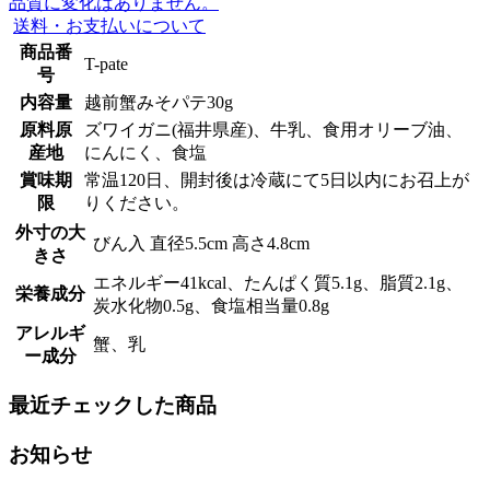
品質に変化はありません。
送料・お支払いについて
商品番
T-pate
号
内容量
越前蟹みそパテ30g
原料原
ズワイガニ(福井県産)、牛乳、食用オリーブ油、
産地
にんにく、食塩
賞味期
常温120日、開封後は冷蔵にて5日以内にお召上が
限
りください。
外寸の大
びん入 直径5.5cm 高さ4.8cm
きさ
エネルギー41kcal、たんぱく質5.1g、脂質2.1g、
栄養成分
炭水化物0.5g、食塩相当量0.8g
アレルギ
蟹、乳
ー成分
最近チェックした商品
お知らせ