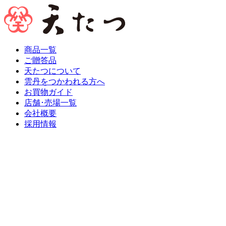
商品一覧
ご贈答品
天たつについて
雲丹をつかわれる方へ
お買物ガイド
店舗･売場一覧
会社概要
採用情報