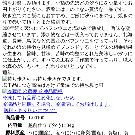
韻をお楽しみ頂けます。小指の先ほどの汐うにを少量ずつお
召上がりください。酒肴にはこの上ない贅沢な一品です。
炊き立てのご飯にもおすすめ。ご飯に汐うにをのせ、焼きの
りで巻いて頂くとまた格別です。
200年続く製法にてバフンウニと塩のみで熟成し、旨味を凝
縮させています。添加物などは一切入っておりません。北海
道、長崎、鳥取などの国産のバフンウニを使っており、それ
ぞれの浜の特徴を見極めてブレンドすることで味の相乗効果
が生まれ、旨味、甘味、苦味の均整のとれた美味しい汐うに
に仕上がります。すべての工程を手作業で行っており、職人
の真心がこもったこだわりのひとしなです。
通年。
お持ち歩きができます。
塩干品につき高温はさけて常温での持ち歩き可
冷蔵便
冷凍品同梱
冷凍しても品質に変化はないため、
冷凍品と同梱する場合、冷凍便にてお届けします。
送料・お支払いについて
商品番号
T-00100
内容量
越前仕立て汐うに34g
原料原産
うに(国産)、塩うに(うに卵巣(国産)、食塩)、食