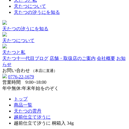
天たつと私
天たつについて
天たつの汐うにを知る
天たつの汐うにを知る
天たつについて
天たつと私
天たつ十一代目ブログ
店舗・取扱店のご案内
会社概要
お知
らせ
お問い合わせ
（本店に直通）
0776-22-1679
営業時間 9:00~18:00
年中無休:年末年始をのぞく
トップ
商品一覧
天たつの雲丹
越前仕立て汐うに
越前仕立て汐うに 桐箱入 34g