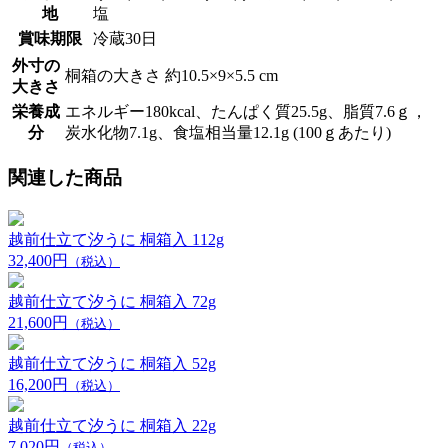
地
塩
賞味期限
冷蔵30日
外寸の
桐箱の大きさ 約10.5×9×5.5 cm
大きさ
栄養成
エネルギー180kcal、たんぱく質25.5g、脂質7.6ｇ，
分
炭水化物7.1g、食塩相当量12.1g (100ｇあたり)
関連した商品
越前仕立て汐うに 桐箱入 112g
32,400円
（税込）
越前仕立て汐うに 桐箱入 72g
21,600円
（税込）
越前仕立て汐うに 桐箱入 52g
16,200円
（税込）
越前仕立て汐うに 桐箱入 22g
7,020円
（税込）