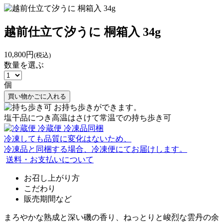
越前仕立て汐うに 桐箱入 34g
10,800円
(税込)
数量を選ぶ
個
買い物かごに入れる
お持ち歩きができます。
塩干品につき高温はさけて常温での持ち歩き可
冷蔵便
冷凍品同梱
冷凍しても品質に変化はないため、
冷凍品と同梱する場合、冷凍便にてお届けします。
送料・お支払いについて
お召し上がり方
こだわり
販売期間など
まろやかな熟成と深い磯の香り、ねっとりと峻烈な雲丹の余