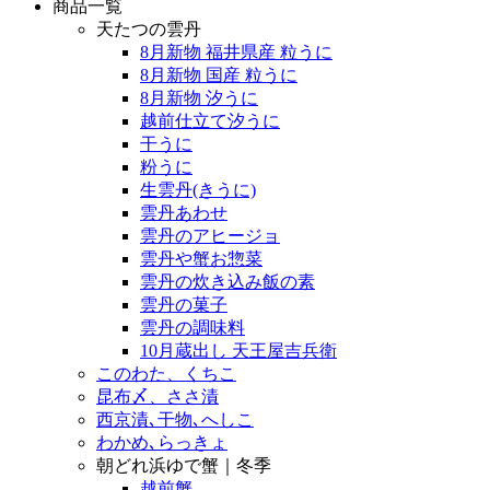
商品一覧
天たつの雲丹
8月新物 福井県産 粒うに
8月新物 国産 粒うに
8月新物 汐うに
越前仕立て汐うに
干うに
粉うに
生雲丹(きうに)
雲丹あわせ
雲丹のアヒージョ
雲丹や蟹お惣菜
雲丹の炊き込み飯の素
雲丹の菓子
雲丹の調味料
10月蔵出し 天王屋吉兵衛
このわた、くちこ
昆布〆、ささ漬
西京漬､干物､へしこ
わかめ､らっきょ
朝どれ浜ゆで蟹｜冬季
越前蟹