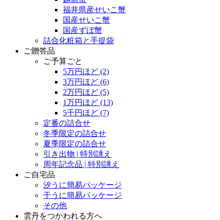
福井県産せいこ蟹
国産せいこ蟹
国産ずぼ蟹
詰合化粧箱と手提袋
ご贈答品
ご予算ごと
5万円ほど
(2)
3万円ほど
(6)
2万円ほど
(5)
1万円ほど
(13)
5千円ほど
(7)
定番の詰合せ
冬季限定の詰合せ
夏季限定の詰合せ
引き出物 | 特別誂え
周年記念品 | 特別誂え
ご自宅品
汐うに簡易パッケージ
干うに簡易パッケージ
その他
雲丹をつかわれる方へ