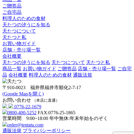
ご贈答品
ご自宅品
料理人のための食材
天たつの汐うにを知る
天たつについて
天たつと私
お買い物ガイド
店舗・売り場一覧
会社概要
天たつの汐うにを知る
天たつについて
天たつと私
商品一覧
お買い物ガイド
ご贈答品
店舗・売り場一覧
ご自宅
品
会社概要
料理人のための食材
通販法規
〒910-0023 福井県福井市順化2-7-17
(Google Mapを開く)
お問い合わせ
（本店に直通）
0776-22-1679
0800-400-5252
FAX:0776-25-1865
営業時間 9:00~18:00
年中無休:年末年始をのぞく
order@tentatu.com
通販法規
プライバシーポリシー