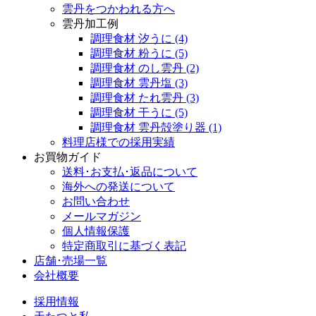
雲丹をつかわれる方へ
雲丹加工例
調理食材 汐うに
(4)
調理食材 粉うに
(5)
調理食材 のし雲丹
(2)
調理食材 雲丹塩
(3)
調理食材 たれ雲丹
(3)
調理食材 干うに
(5)
調理食材 雲丹殻塗り器
(1)
料理店様での採用実績
お買物ガイド
送料･お支払･返品について
海外への発送について
お問い合わせ
メールマガジン
個人情報保護
特定商取引に基づく表記
店舗･売場一覧
会社概要
採用情報