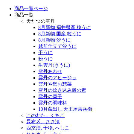
商品一覧ページ
商品一覧
天たつの雲丹
8月新物 福井県産 粒うに
8月新物 国産 粒うに
8月新物 汐うに
越前仕立て汐うに
干うに
粉うに
生雲丹(きうに)
雲丹あわせ
雲丹のアヒージョ
雲丹や蟹お惣菜
雲丹の炊き込み飯の素
雲丹の菓子
雲丹の調味料
10月蔵出し 天王屋吉兵衛
このわた、くちこ
昆布〆、ささ漬
西京漬､干物､へしこ