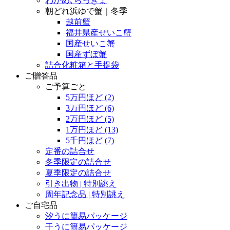
わかめ､らっきょ
朝どれ浜ゆで蟹｜冬季
越前蟹
福井県産せいこ蟹
国産せいこ蟹
国産ずぼ蟹
詰合化粧箱と手提袋
ご贈答品
ご予算ごと
5万円ほど
(2)
3万円ほど
(6)
2万円ほど
(5)
1万円ほど
(13)
5千円ほど
(7)
定番の詰合せ
冬季限定の詰合せ
夏季限定の詰合せ
引き出物 | 特別誂え
周年記念品 | 特別誂え
ご自宅品
汐うに簡易パッケージ
干うに簡易パッケージ