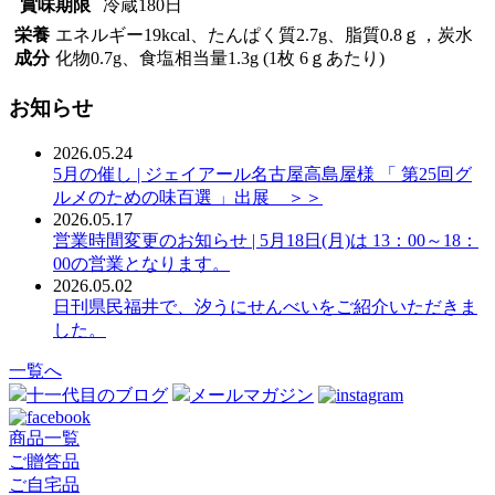
賞味期限
冷蔵180日
栄養
エネルギー19kcal、たんぱく質2.7g、脂質0.8ｇ，炭水
成分
化物0.7g、食塩相当量1.3g (1枚 6ｇあたり)
お知らせ
2026.05.24
5月の催し | ジェイアール名古屋高島屋様 「 第25回グ
ルメのための味百選 」出展 ＞＞
2026.05.17
営業時間変更のお知らせ | 5月18日(月)は 13：00～18：
00の営業となります。
2026.05.02
日刊県民福井で、汐うにせんべいをご紹介いただきま
した。
一覧へ
十一代目のブログ
メールマガジン
商品一覧
ご贈答品
ご自宅品