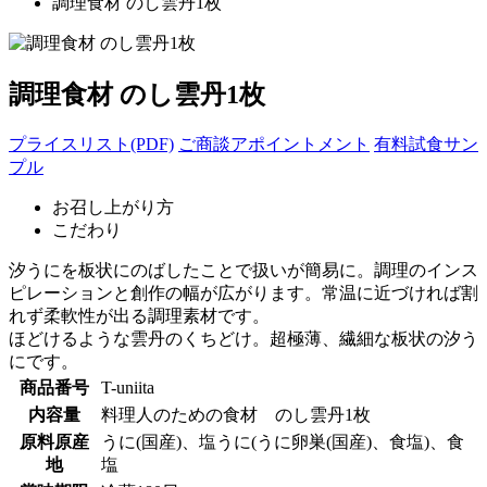
調理食材 のし雲丹1枚
調理食材 のし雲丹1枚
プライスリスト(PDF)
ご商談アポイントメント
有料試食サン
プル
お召し上がり方
こだわり
汐うにを板状にのばしたことで扱いが簡易に。調理のインス
ピレーションと創作の幅が広がります。常温に近づければ割
れず柔軟性が出る調理素材です。
ほどけるような雲丹のくちどけ。超極薄、繊細な板状の汐う
にです。
商品番号
T-uniita
内容量
料理人のための食材 のし雲丹1枚
原料原産
うに(国産)、塩うに(うに卵巣(国産)、食塩)、食
地
塩