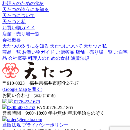
料理人のための食材
天たつの汐うにを知る
天たつについて
天たつと私
お買い物ガイド
店舗・売り場一覧
会社概要
天たつの汐うにを知る
天たつについて
天たつと私
商品一覧
お買い物ガイド
ご贈答品
店舗・売り場一覧
ご自宅
品
会社概要
料理人のための食材
通販法規
〒910-0023 福井県福井市順化2-7-17
(Google Mapを開く)
お問い合わせ
（本店に直通）
0776-22-1679
0800-400-5252
FAX:0776-25-1865
営業時間 9:00~18:00
年中無休:年末年始をのぞく
order@tentatu.com
通販法規
プライバシーポリシー