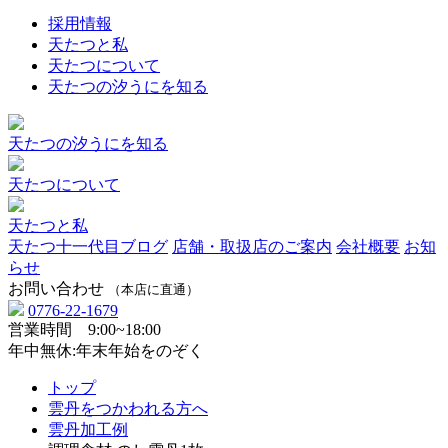
採用情報
天たつと私
天たつについて
天たつの汐うにを知る
天たつの汐うにを知る
天たつについて
天たつと私
天たつ十一代目ブログ
店舗・取扱店のご案内
会社概要
お知
らせ
お問い合わせ
（本店に直通）
0776-22-1679
営業時間 9:00~18:00
年中無休:年末年始をのぞく
トップ
雲丹をつかわれる方へ
雲丹加工例