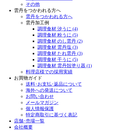
その他
雲丹をつかわれる方へ
雲丹をつかわれる方へ
雲丹加工例
調理食材 汐うに
(4)
調理食材 粉うに
(5)
調理食材 のし雲丹
(2)
調理食材 雲丹塩
(3)
調理食材 たれ雲丹
(3)
調理食材 干うに
(5)
調理食材 雲丹殻塗り器
(1)
料理店様での採用実績
お買物ガイド
送料･お支払･返品について
海外への発送について
お問い合わせ
メールマガジン
個人情報保護
特定商取引に基づく表記
店舗･売場一覧
会社概要