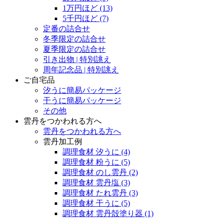
1万円ほど
(13)
5千円ほど
(7)
定番の詰合せ
冬季限定の詰合せ
夏季限定の詰合せ
引き出物 | 特別誂え
周年記念品 | 特別誂え
ご自宅品
汐うに簡易パッケージ
干うに簡易パッケージ
その他
雲丹をつかわれる方へ
雲丹をつかわれる方へ
雲丹加工例
調理食材 汐うに
(4)
調理食材 粉うに
(5)
調理食材 のし雲丹
(2)
調理食材 雲丹塩
(3)
調理食材 たれ雲丹
(3)
調理食材 干うに
(5)
調理食材 雲丹殻塗り器
(1)