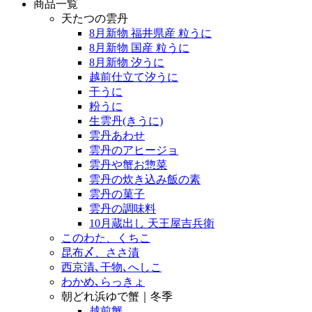
商品一覧
天たつの雲丹
8月新物 福井県産 粒うに
8月新物 国産 粒うに
8月新物 汐うに
越前仕立て汐うに
干うに
粉うに
生雲丹(きうに)
雲丹あわせ
雲丹のアヒージョ
雲丹や蟹お惣菜
雲丹の炊き込み飯の素
雲丹の菓子
雲丹の調味料
10月蔵出し 天王屋吉兵衛
このわた、くちこ
昆布〆、ささ漬
西京漬､干物､へしこ
わかめ､らっきょ
朝どれ浜ゆで蟹｜冬季
越前蟹