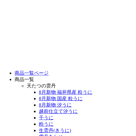
商品一覧ページ
商品一覧
天たつの雲丹
8月新物 福井県産 粒うに
8月新物 国産 粒うに
8月新物 汐うに
越前仕立て汐うに
干うに
粉うに
生雲丹(きうに)