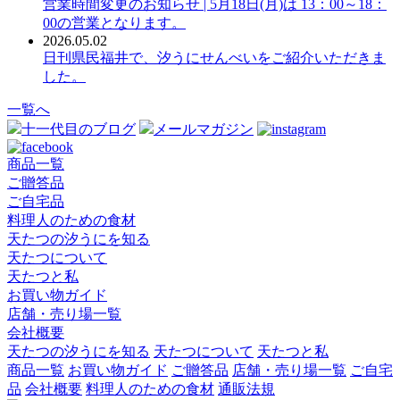
営業時間変更のお知らせ | 5月18日(月)は 13：00～18：
00の営業となります。
2026.05.02
日刊県民福井で、汐うにせんべいをご紹介いただきま
した。
一覧へ
十一代目のブログ
メールマガジン
商品一覧
ご贈答品
ご自宅品
料理人のための食材
天たつの汐うにを知る
天たつについて
天たつと私
お買い物ガイド
店舗・売り場一覧
会社概要
天たつの汐うにを知る
天たつについて
天たつと私
商品一覧
お買い物ガイド
ご贈答品
店舗・売り場一覧
ご自宅
品
会社概要
料理人のための食材
通販法規