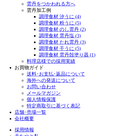
雲丹をつかわれる方へ
雲丹加工例
調理食材 汐うに
(4)
調理食材 粉うに
(5)
調理食材 のし雲丹
(2)
調理食材 雲丹塩
(3)
調理食材 たれ雲丹
(3)
調理食材 干うに
(5)
調理食材 雲丹殻塗り器
(1)
料理店様での採用実績
お買物ガイド
送料･お支払･返品について
海外への発送について
お問い合わせ
メールマガジン
個人情報保護
特定商取引に基づく表記
店舗･売場一覧
会社概要
採用情報