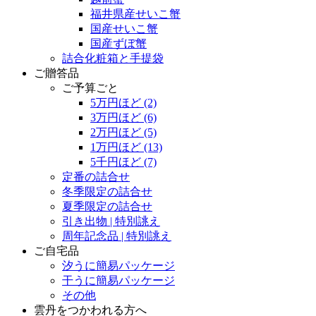
福井県産せいこ蟹
国産せいこ蟹
国産ずぼ蟹
詰合化粧箱と手提袋
ご贈答品
ご予算ごと
5万円ほど
(2)
3万円ほど
(6)
2万円ほど
(5)
1万円ほど
(13)
5千円ほど
(7)
定番の詰合せ
冬季限定の詰合せ
夏季限定の詰合せ
引き出物 | 特別誂え
周年記念品 | 特別誂え
ご自宅品
汐うに簡易パッケージ
干うに簡易パッケージ
その他
雲丹をつかわれる方へ