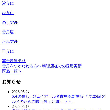
汐うに
粉うに
のし雲丹
雲丹塩
たれ雲丹
干うに
雲丹殻漆塗り
雲丹をつかわれる方へ
料理店様での採用実績
商品一覧へ
お知らせ
2026.05.24
5月の催し | ジェイアール名古屋高島屋様 「 第25回グ
ルメのための味百選 」出展 ＞＞
2026.05.17