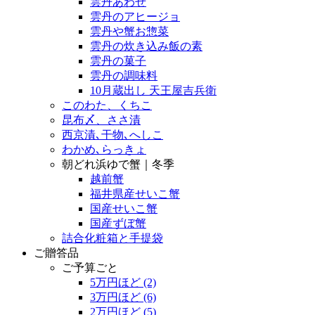
雲丹あわせ
雲丹のアヒージョ
雲丹や蟹お惣菜
雲丹の炊き込み飯の素
雲丹の菓子
雲丹の調味料
10月蔵出し 天王屋吉兵衛
このわた、くちこ
昆布〆、ささ漬
西京漬､干物､へしこ
わかめ､らっきょ
朝どれ浜ゆで蟹｜冬季
越前蟹
福井県産せいこ蟹
国産せいこ蟹
国産ずぼ蟹
詰合化粧箱と手提袋
ご贈答品
ご予算ごと
5万円ほど
(2)
3万円ほど
(6)
2万円ほど
(5)