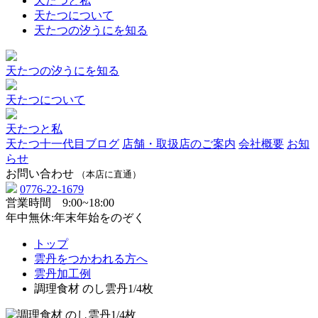
天たつと私
天たつについて
天たつの汐うにを知る
天たつの汐うにを知る
天たつについて
天たつと私
天たつ十一代目ブログ
店舗・取扱店のご案内
会社概要
お知
らせ
お問い合わせ
（本店に直通）
0776-22-1679
営業時間 9:00~18:00
年中無休:年末年始をのぞく
トップ
雲丹をつかわれる方へ
雲丹加工例
調理食材 のし雲丹1/4枚