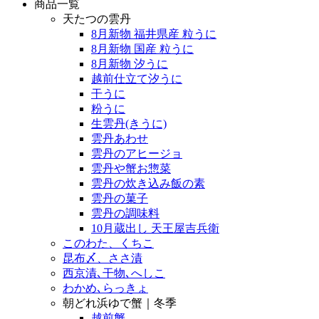
商品一覧
天たつの雲丹
8月新物 福井県産 粒うに
8月新物 国産 粒うに
8月新物 汐うに
越前仕立て汐うに
干うに
粉うに
生雲丹(きうに)
雲丹あわせ
雲丹のアヒージョ
雲丹や蟹お惣菜
雲丹の炊き込み飯の素
雲丹の菓子
雲丹の調味料
10月蔵出し 天王屋吉兵衛
このわた、くちこ
昆布〆、ささ漬
西京漬､干物､へしこ
わかめ､らっきょ
朝どれ浜ゆで蟹｜冬季
越前蟹