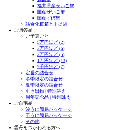
福井県産せいこ蟹
国産せいこ蟹
国産ずぼ蟹
詰合化粧箱と手提袋
ご贈答品
ご予算ごと
5万円ほど
(2)
3万円ほど
(6)
2万円ほど
(5)
1万円ほど
(13)
5千円ほど
(7)
定番の詰合せ
冬季限定の詰合せ
夏季限定の詰合せ
引き出物 | 特別誂え
周年記念品 | 特別誂え
ご自宅品
汐うに簡易パッケージ
干うに簡易パッケージ
その他
雲丹をつかわれる方へ