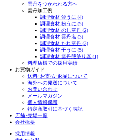
雲丹をつかわれる方へ
雲丹加工例
調理食材 汐うに
(4)
調理食材 粉うに
(5)
調理食材 のし雲丹
(2)
調理食材 雲丹塩
(3)
調理食材 たれ雲丹
(3)
調理食材 干うに
(5)
調理食材 雲丹殻塗り器
(1)
料理店様での採用実績
お買物ガイド
送料･お支払･返品について
海外への発送について
お問い合わせ
メールマガジン
個人情報保護
特定商取引に基づく表記
店舗･売場一覧
会社概要
採用情報