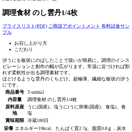
調理食材 のし雲丹1/4枚
プライスリスト(PDF)
ご商談アポイントメント
有料試食サン
プル
お召し上がり方
こだわり
汐うにを板状にのばしたことで扱いが簡易に。調理のインス
ピレーションと創作の幅が広がります。常温に近づければ割
れず柔軟性が出る調理素材です。
ほどけるような雲丹のくちどけ。超極薄、繊細な板状の汐う
にです。
商品番号
T-uniita2
内容量
調理食材 のし雲丹1/4枚
原料原産
うに(国産)、塩うに(うに卵巣(国産)、食塩)、食
地
塩
賞味期限
冷蔵180日
栄養
エネルギー19kcal、たんぱく質2.7g、脂質0.8ｇ，炭水