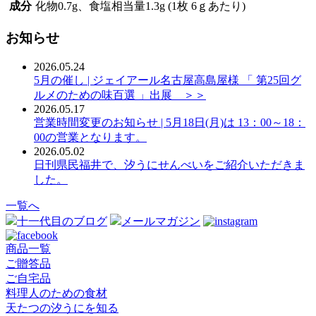
成分
化物0.7g、食塩相当量1.3g (1枚 6ｇあたり)
お知らせ
2026.05.24
5月の催し | ジェイアール名古屋高島屋様 「 第25回グ
ルメのための味百選 」出展 ＞＞
2026.05.17
営業時間変更のお知らせ | 5月18日(月)は 13：00～18：
00の営業となります。
2026.05.02
日刊県民福井で、汐うにせんべいをご紹介いただきま
した。
一覧へ
十一代目のブログ
メールマガジン
商品一覧
ご贈答品
ご自宅品
料理人のための食材
天たつの汐うにを知る