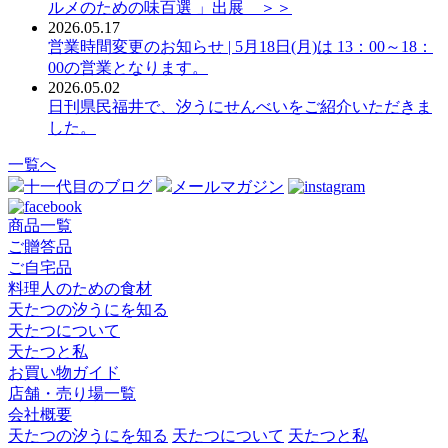
ルメのための味百選 」出展 ＞＞
2026.05.17
営業時間変更のお知らせ | 5月18日(月)は 13：00～18：
00の営業となります。
2026.05.02
日刊県民福井で、汐うにせんべいをご紹介いただきま
した。
一覧へ
十一代目のブログ
メールマガジン
商品一覧
ご贈答品
ご自宅品
料理人のための食材
天たつの汐うにを知る
天たつについて
天たつと私
お買い物ガイド
店舗・売り場一覧
会社概要
天たつの汐うにを知る
天たつについて
天たつと私