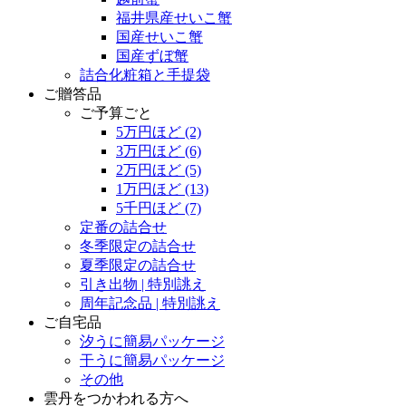
福井県産せいこ蟹
国産せいこ蟹
国産ずぼ蟹
詰合化粧箱と手提袋
ご贈答品
ご予算ごと
5万円ほど
(2)
3万円ほど
(6)
2万円ほど
(5)
1万円ほど
(13)
5千円ほど
(7)
定番の詰合せ
冬季限定の詰合せ
夏季限定の詰合せ
引き出物 | 特別誂え
周年記念品 | 特別誂え
ご自宅品
汐うに簡易パッケージ
干うに簡易パッケージ
その他
雲丹をつかわれる方へ