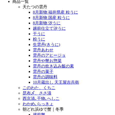
商品一覧
天たつの雲丹
8月新物 福井県産 粒うに
8月新物 国産 粒うに
8月新物 汐うに
越前仕立て汐うに
干うに
粉うに
生雲丹(きうに)
雲丹あわせ
雲丹のアヒージョ
雲丹や蟹お惣菜
雲丹の炊き込み飯の素
雲丹の菓子
雲丹の調味料
10月蔵出し 天王屋吉兵衛
このわた、くちこ
昆布〆、ささ漬
西京漬､干物､へしこ
わかめ､らっきょ
朝どれ浜ゆで蟹｜冬季
越前蟹