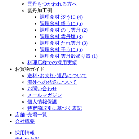
雲丹をつかわれる方へ
雲丹加工例
調理食材 汐うに
(4)
調理食材 粉うに
(5)
調理食材 のし雲丹
(2)
調理食材 雲丹塩
(3)
調理食材 たれ雲丹
(3)
調理食材 干うに
(5)
調理食材 雲丹殻塗り器
(1)
料理店様での採用実績
お買物ガイド
送料･お支払･返品について
海外への発送について
お問い合わせ
メールマガジン
個人情報保護
特定商取引に基づく表記
店舗･売場一覧
会社概要
採用情報