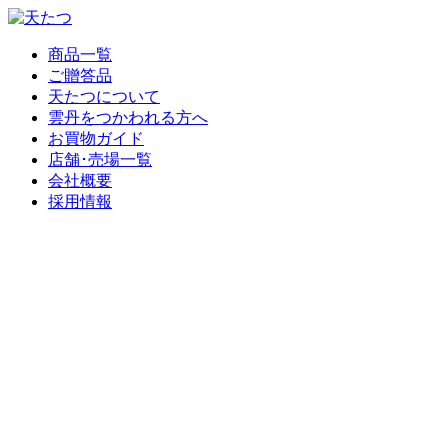
商品一覧
ご贈答品
天たつについて
雲丹をつかわれる方へ
お買物ガイド
店舗･売場一覧
会社概要
採用情報