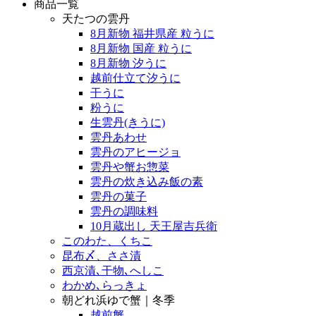
商品一覧
天たつの雲丹
8月新物 福井県産 粒うに
8月新物 国産 粒うに
8月新物 汐うに
越前仕立て汐うに
干うに
粉うに
生雲丹(きうに)
雲丹あわせ
雲丹のアヒージョ
雲丹や蟹お惣菜
雲丹の炊き込み飯の素
雲丹の菓子
雲丹の調味料
10月蔵出し 天王屋吉兵衛
このわた、くちこ
昆布〆、ささ漬
西京漬､干物､へしこ
わかめ､らっきょ
朝どれ浜ゆで蟹｜冬季
越前蟹