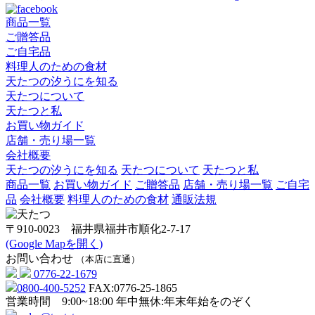
商品一覧
ご贈答品
ご自宅品
料理人のための食材
天たつの汐うにを知る
天たつについて
天たつと私
お買い物ガイド
店舗・売り場一覧
会社概要
天たつの汐うにを知る
天たつについて
天たつと私
商品一覧
お買い物ガイド
ご贈答品
店舗・売り場一覧
ご自宅
品
会社概要
料理人のための食材
通販法規
〒910-0023 福井県福井市順化2-7-17
(Google Mapを開く)
お問い合わせ
（本店に直通）
0776-22-1679
0800-400-5252
FAX:0776-25-1865
営業時間 9:00~18:00
年中無休:年末年始をのぞく