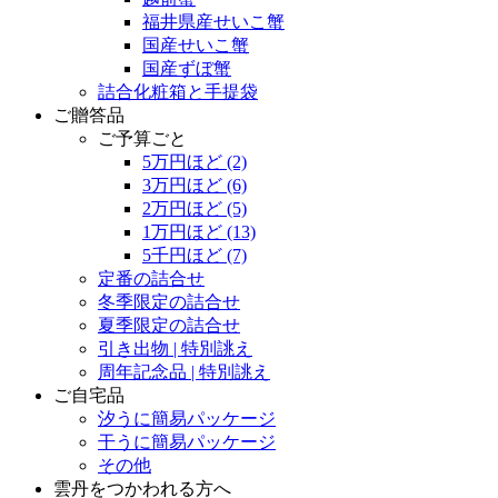
福井県産せいこ蟹
国産せいこ蟹
国産ずぼ蟹
詰合化粧箱と手提袋
ご贈答品
ご予算ごと
5万円ほど
(2)
3万円ほど
(6)
2万円ほど
(5)
1万円ほど
(13)
5千円ほど
(7)
定番の詰合せ
冬季限定の詰合せ
夏季限定の詰合せ
引き出物 | 特別誂え
周年記念品 | 特別誂え
ご自宅品
汐うに簡易パッケージ
干うに簡易パッケージ
その他
雲丹をつかわれる方へ