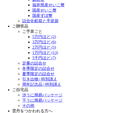
福井県産せいこ蟹
国産せいこ蟹
国産ずぼ蟹
詰合化粧箱と手提袋
ご贈答品
ご予算ごと
5万円ほど
(2)
3万円ほど
(6)
2万円ほど
(5)
1万円ほど
(13)
5千円ほど
(7)
定番の詰合せ
冬季限定の詰合せ
夏季限定の詰合せ
引き出物 | 特別誂え
周年記念品 | 特別誂え
ご自宅品
汐うに簡易パッケージ
干うに簡易パッケージ
その他
雲丹をつかわれる方へ