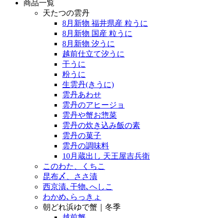
商品一覧
天たつの雲丹
8月新物 福井県産 粒うに
8月新物 国産 粒うに
8月新物 汐うに
越前仕立て汐うに
干うに
粉うに
生雲丹(きうに)
雲丹あわせ
雲丹のアヒージョ
雲丹や蟹お惣菜
雲丹の炊き込み飯の素
雲丹の菓子
雲丹の調味料
10月蔵出し 天王屋吉兵衛
このわた、くちこ
昆布〆、ささ漬
西京漬､干物､へしこ
わかめ､らっきょ
朝どれ浜ゆで蟹｜冬季
越前蟹