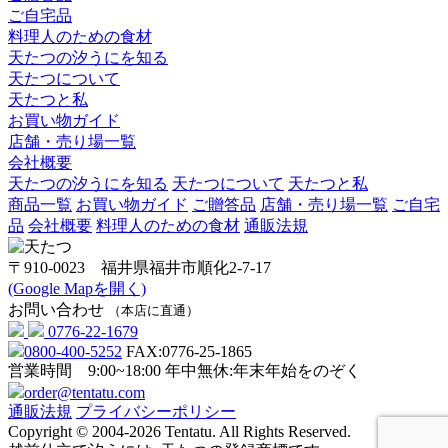
ご自宅品
料理人のための食材
天たつの汐うにを知る
天たつについて
天たつと私
お買い物ガイド
店舗・売り場一覧
会社概要
天たつの汐うにを知る
天たつについて
天たつと私
商品一覧
お買い物ガイド
ご贈答品
店舗・売り場一覧
ご自宅
品
会社概要
料理人のための食材
通販法規
〒910-0023 福井県福井市順化2-7-17
(Google Mapを開く)
お問い合わせ
（本店に直通）
0776-22-1679
0800-400-5252
FAX:0776-25-1865
営業時間 9:00~18:00
年中無休:年末年始をのぞく
order@tentatu.com
通販法規
プライバシーポリシー
Copyright © 2004-2026 Tentatu. All Rights Reserved.