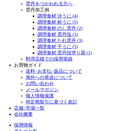
雲丹をつかわれる方へ
雲丹加工例
調理食材 汐うに
(4)
調理食材 粉うに
(5)
調理食材 のし雲丹
(2)
調理食材 雲丹塩
(3)
調理食材 たれ雲丹
(3)
調理食材 干うに
(5)
調理食材 雲丹殻塗り器
(1)
料理店様での採用実績
お買物ガイド
送料･お支払･返品について
海外への発送について
お問い合わせ
メールマガジン
個人情報保護
特定商取引に基づく表記
店舗･売場一覧
会社概要
採用情報