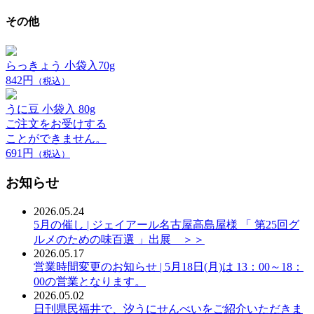
その他
らっきょう 小袋入70g
842円
（税込）
うに豆 小袋入 80g
ご注文をお受けする
ことができません。
691円
（税込）
お知らせ
2026.05.24
5月の催し | ジェイアール名古屋高島屋様 「 第25回グ
ルメのための味百選 」出展 ＞＞
2026.05.17
営業時間変更のお知らせ | 5月18日(月)は 13：00～18：
00の営業となります。
2026.05.02
日刊県民福井で、汐うにせんべいをご紹介いただきま