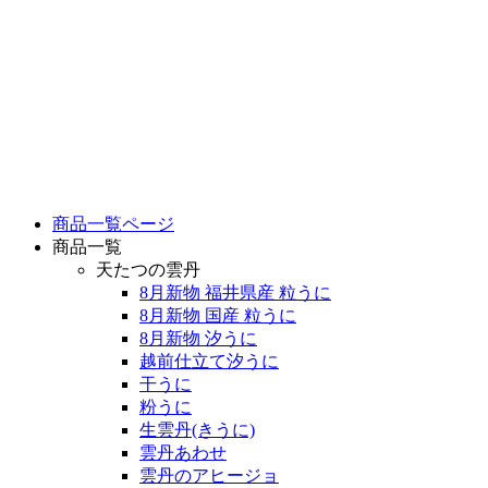
商品一覧ページ
商品一覧
天たつの雲丹
8月新物 福井県産 粒うに
8月新物 国産 粒うに
8月新物 汐うに
越前仕立て汐うに
干うに
粉うに
生雲丹(きうに)
雲丹あわせ
雲丹のアヒージョ