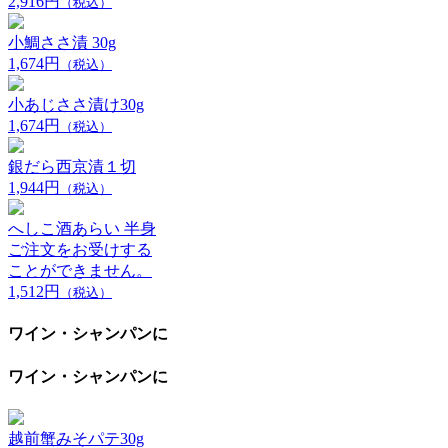
2,916円
（税込）
小鯛ささ漬 30g
1,674円
（税込）
小あじささ漬け30g
1,674円
（税込）
銀だら西京漬１切
1,944円
（税込）
へしこ酒あらい 半身
ご注文をお受けする
ことができません。
1,512円
（税込）
ワイン・シャンパンに
ワイン・シャンパンに
越前蟹みそパテ30g