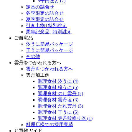
5千円ほど
(7)
定番の詰合せ
冬季限定の詰合せ
夏季限定の詰合せ
引き出物 | 特別誂え
周年記念品 | 特別誂え
ご自宅品
汐うに簡易パッケージ
干うに簡易パッケージ
その他
雲丹をつかわれる方へ
雲丹をつかわれる方へ
雲丹加工例
調理食材 汐うに
(4)
調理食材 粉うに
(5)
調理食材 のし雲丹
(2)
調理食材 雲丹塩
(3)
調理食材 たれ雲丹
(3)
調理食材 干うに
(5)
調理食材 雲丹殻塗り器
(1)
料理店様での採用実績
お買物ガイド