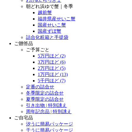
わかめ､らっきょ
朝どれ浜ゆで蟹｜冬季
越前蟹
福井県産せいこ蟹
国産せいこ蟹
国産ずぼ蟹
詰合化粧箱と手提袋
ご贈答品
ご予算ごと
5万円ほど
(2)
3万円ほど
(6)
2万円ほど
(5)
1万円ほど
(13)
5千円ほど
(7)
定番の詰合せ
冬季限定の詰合せ
夏季限定の詰合せ
引き出物 | 特別誂え
周年記念品 | 特別誂え
ご自宅品
汐うに簡易パッケージ
干うに簡易パッケージ