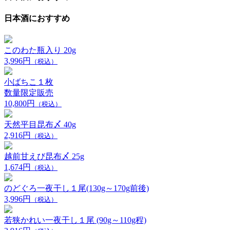
日本酒におすすめ
このわた瓶入り 20g
3,996円
（税込）
小ばちこ１枚
数量限定販売
10,800円
（税込）
天然平目昆布〆 40g
2,916円
（税込）
越前甘えび昆布〆 25g
1,674円
（税込）
のどぐろ一夜干し１尾(130g～170g前後)
3,996円
（税込）
若狭かれい一夜干し１尾 (90g～110g程)