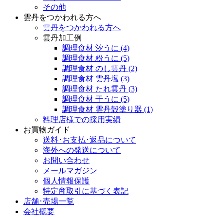
その他
雲丹をつかわれる方へ
雲丹をつかわれる方へ
雲丹加工例
調理食材 汐うに
(4)
調理食材 粉うに
(5)
調理食材 のし雲丹
(2)
調理食材 雲丹塩
(3)
調理食材 たれ雲丹
(3)
調理食材 干うに
(5)
調理食材 雲丹殻塗り器
(1)
料理店様での採用実績
お買物ガイド
送料･お支払･返品について
海外への発送について
お問い合わせ
メールマガジン
個人情報保護
特定商取引に基づく表記
店舗･売場一覧
会社概要