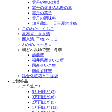
雲丹や蟹お惣菜
雲丹の炊き込み飯の素
雲丹の菓子
雲丹の調味料
10月蔵出し 天王屋吉兵衛
このわた、くちこ
昆布〆、ささ漬
西京漬､干物､へしこ
わかめ､らっきょ
朝どれ浜ゆで蟹｜冬季
越前蟹
福井県産せいこ蟹
国産せいこ蟹
国産ずぼ蟹
詰合化粧箱と手提袋
ご贈答品
ご予算ごと
5万円ほど
(2)
3万円ほど
(6)
2万円ほど
(5)
1万円ほど
(13)