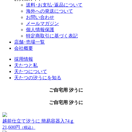
送料･お支払･返品について
海外への発送について
お問い合わせ
メールマガジン
個人情報保護
特定商取引に基づく表記
店舗･売場一覧
会社概要
採用情報
天たつと私
天たつについて
天たつの汐うにを知る
ご自宅用 汐うに
ご自宅用 汐うに
越前仕立て汐うに 簡易容器入74ｇ
21,600円
（税込）