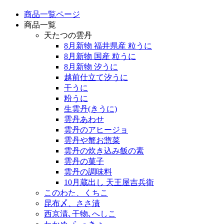
商品一覧ページ
商品一覧
天たつの雲丹
8月新物 福井県産 粒うに
8月新物 国産 粒うに
8月新物 汐うに
越前仕立て汐うに
干うに
粉うに
生雲丹(きうに)
雲丹あわせ
雲丹のアヒージョ
雲丹や蟹お惣菜
雲丹の炊き込み飯の素
雲丹の菓子
雲丹の調味料
10月蔵出し 天王屋吉兵衛
このわた、くちこ
昆布〆、ささ漬
西京漬､干物､へしこ