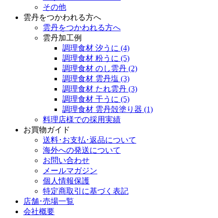
その他
雲丹をつかわれる方へ
雲丹をつかわれる方へ
雲丹加工例
調理食材 汐うに
(4)
調理食材 粉うに
(5)
調理食材 のし雲丹
(2)
調理食材 雲丹塩
(3)
調理食材 たれ雲丹
(3)
調理食材 干うに
(5)
調理食材 雲丹殻塗り器
(1)
料理店様での採用実績
お買物ガイド
送料･お支払･返品について
海外への発送について
お問い合わせ
メールマガジン
個人情報保護
特定商取引に基づく表記
店舗･売場一覧
会社概要