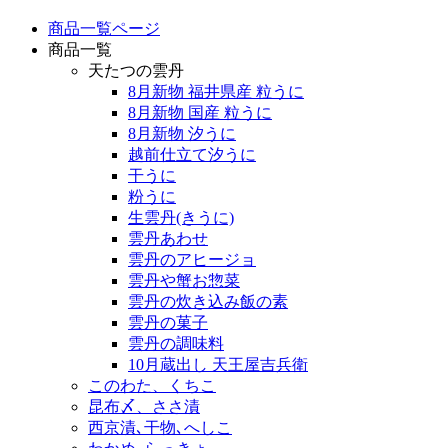
商品一覧ページ
商品一覧
天たつの雲丹
8月新物 福井県産 粒うに
8月新物 国産 粒うに
8月新物 汐うに
越前仕立て汐うに
干うに
粉うに
生雲丹(きうに)
雲丹あわせ
雲丹のアヒージョ
雲丹や蟹お惣菜
雲丹の炊き込み飯の素
雲丹の菓子
雲丹の調味料
10月蔵出し 天王屋吉兵衛
このわた、くちこ
昆布〆、ささ漬
西京漬､干物､へしこ