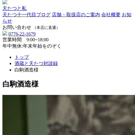
天たつと私
天たつ十一代目ブログ
店舗・取扱店のご案内
会社概要
お知
らせ
お問い合わせ
（本店に直通）
0776-22-1679
営業時間 9:00~18:00
年中無休:年末年始をのぞく
トップ
酒蔵と天たつ対談録
白駒酒造様
白駒酒造様