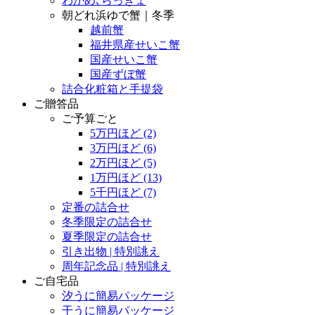
わかめ､らっきょ
朝どれ浜ゆで蟹｜冬季
越前蟹
福井県産せいこ蟹
国産せいこ蟹
国産ずぼ蟹
詰合化粧箱と手提袋
ご贈答品
ご予算ごと
5万円ほど
(2)
3万円ほど
(6)
2万円ほど
(5)
1万円ほど
(13)
5千円ほど
(7)
定番の詰合せ
冬季限定の詰合せ
夏季限定の詰合せ
引き出物 | 特別誂え
周年記念品 | 特別誂え
ご自宅品
汐うに簡易パッケージ
干うに簡易パッケージ