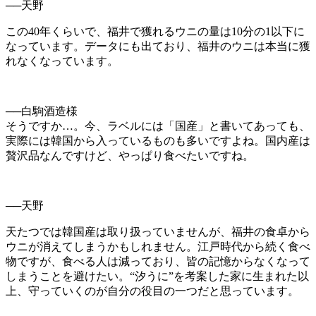
──天野
この
40
年くらいで、福井で獲れるウニの量は
10
分の
1
以下に
なっています。データにも出ており、福井のウニは本当に獲
れなくなっています。
──白駒酒造様
そうですか
…
。今、ラベルには「国産」と書いてあっても、
実際には韓国から入っているものも多いですよね。国内産は
贅沢品なんですけど、やっぱり食べたいですね。
──天野
天たつでは韓国産は取り扱っていませんが、福井の食卓から
ウニが消えてしまうかもしれません。江戸時代から続く食べ
物ですが、食べる人は減っており、皆の記憶からなくなって
しまうことを避けたい。
“
汐うに
”
を考案した家に生まれた以
上、守っていくのが自分の役目の一つだと思っています。