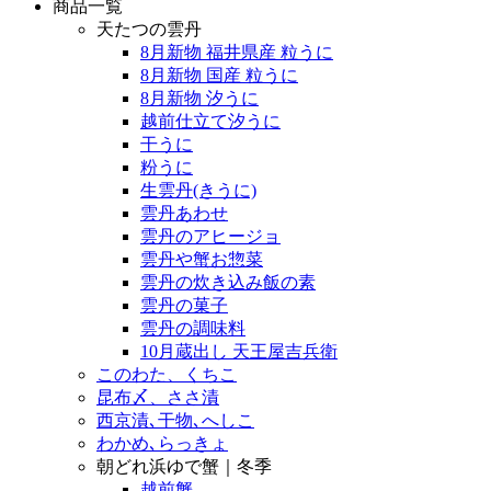
商品一覧
天たつの雲丹
8月新物 福井県産 粒うに
8月新物 国産 粒うに
8月新物 汐うに
越前仕立て汐うに
干うに
粉うに
生雲丹(きうに)
雲丹あわせ
雲丹のアヒージョ
雲丹や蟹お惣菜
雲丹の炊き込み飯の素
雲丹の菓子
雲丹の調味料
10月蔵出し 天王屋吉兵衛
このわた、くちこ
昆布〆、ささ漬
西京漬､干物､へしこ
わかめ､らっきょ
朝どれ浜ゆで蟹｜冬季
越前蟹