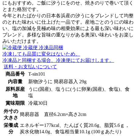
にもおすすめ。ご飯に汐うにをのせ、焼きのりで巻いて頂く
とまた格別です。
今年とれたばかりの日本各浜産の汐うにをブレンドして均整
のとれた味わいに仕上げた一品です。産地ごとのうにの味わ
い、塩の加減を見極め味の相乗効果による最も深い味わいに
ブレンド。多様な旨味の重なりがある奥深い味わいをお楽し
みいただけます。
冷蔵便
冷凍品同梱
冷凍しても品質に変化はないため、
冷凍品と同梱する場合、冷凍便にてお届けします。
送料・お支払いについて
商品番号
T-sin101
内容量
新物汐うに 簡易容器入 29g
原料原産
うに(国産)、塩うに(うに卵巣(国産)、食塩)、食
地
塩
賞味期限
冷蔵30日
外寸の
簡易容器 直径6.2cm×高さ2cm
大きさ
栄養成
エネルギー177kcal、たんぱく質20.6g、脂質5.6ｇ，
分
炭水化物14.0g、食塩相当量10.1g (100ｇあたり)