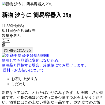
新物 汐うに 簡易容器入 29g
11,880円
(税込)
8月1日から店頭販売
数量を選ぶ
個
買い物かごに入れる
冷蔵便
冷凍品同梱
冷凍しても品質に変化はないため、
冷凍品と同梱する場合、冷凍便にてお届けします。
送料・お支払いについて
お召し上がり方
こだわり
新物ならではの、とれたばかりのみずみずしい美味しさが特
徴です。小指の先ほどの汐うにを少量ずつお召上がりくださ
い。酒肴にはこの上ない贅沢な一品です。 炊き立てのご飯