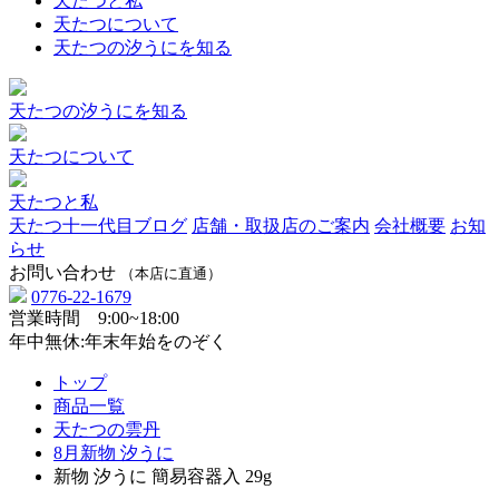
天たつと私
天たつについて
天たつの汐うにを知る
天たつの汐うにを知る
天たつについて
天たつと私
天たつ十一代目ブログ
店舗・取扱店のご案内
会社概要
お知
らせ
お問い合わせ
（本店に直通）
0776-22-1679
営業時間 9:00~18:00
年中無休:年末年始をのぞく
トップ
商品一覧
天たつの雲丹
8月新物 汐うに
新物 汐うに 簡易容器入 29g