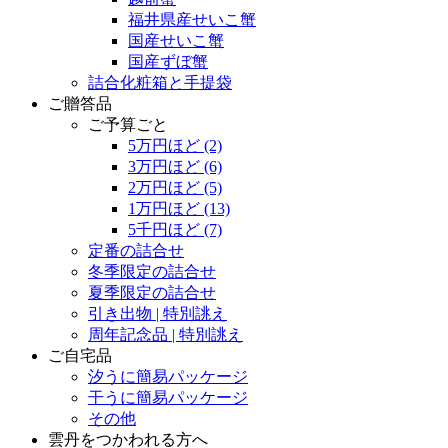
福井県産せいこ蟹
国産せいこ蟹
国産ずぼ蟹
詰合化粧箱と手提袋
ご贈答品
ご予算ごと
5万円ほど
(2)
3万円ほど
(6)
2万円ほど
(5)
1万円ほど
(13)
5千円ほど
(7)
定番の詰合せ
冬季限定の詰合せ
夏季限定の詰合せ
引き出物 | 特別誂え
周年記念品 | 特別誂え
ご自宅品
汐うに簡易パッケージ
干うに簡易パッケージ
その他
雲丹をつかわれる方へ