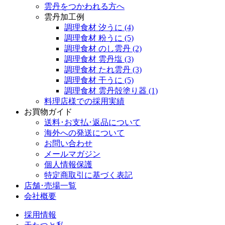
雲丹をつかわれる方へ
雲丹加工例
調理食材 汐うに
(4)
調理食材 粉うに
(5)
調理食材 のし雲丹
(2)
調理食材 雲丹塩
(3)
調理食材 たれ雲丹
(3)
調理食材 干うに
(5)
調理食材 雲丹殻塗り器
(1)
料理店様での採用実績
お買物ガイド
送料･お支払･返品について
海外への発送について
お問い合わせ
メールマガジン
個人情報保護
特定商取引に基づく表記
店舗･売場一覧
会社概要
採用情報