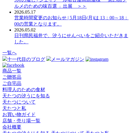
ルメのための味百選 」出展 ＞＞
2026.05.17
営業時間変更のお知らせ | 5月18日(月)は 13：00～18：
00の営業となります。
2026.05.02
日刊県民福井で、汐うにせんべいをご紹介いただきま
した。
一覧へ
十一代目のブログ
メールマガジン
商品一覧
ご贈答品
ご自宅品
料理人のための食材
天たつの汐うにを知る
天たつについて
天たつと私
お買い物ガイド
店舗・売り場一覧
会社概要