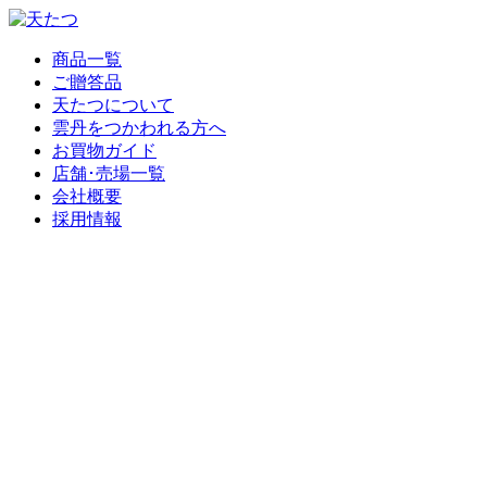
商品一覧
ご贈答品
天たつについて
雲丹をつかわれる方へ
お買物ガイド
店舗･売場一覧
会社概要
採用情報