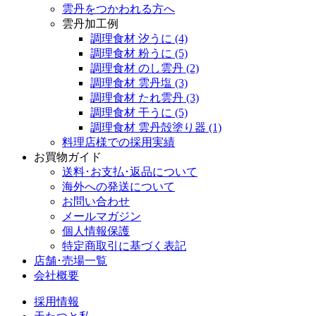
雲丹をつかわれる方へ
雲丹加工例
調理食材 汐うに
(4)
調理食材 粉うに
(5)
調理食材 のし雲丹
(2)
調理食材 雲丹塩
(3)
調理食材 たれ雲丹
(3)
調理食材 干うに
(5)
調理食材 雲丹殻塗り器
(1)
料理店様での採用実績
お買物ガイド
送料･お支払･返品について
海外への発送について
お問い合わせ
メールマガジン
個人情報保護
特定商取引に基づく表記
店舗･売場一覧
会社概要
採用情報