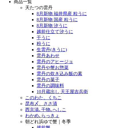
商品一覧
天たつの雲丹
8月新物 福井県産 粒うに
8月新物 国産 粒うに
8月新物 汐うに
越前仕立て汐うに
干うに
粉うに
生雲丹(きうに)
雲丹あわせ
雲丹のアヒージョ
雲丹や蟹お惣菜
雲丹の炊き込み飯の素
雲丹の菓子
雲丹の調味料
10月蔵出し 天王屋吉兵衛
このわた、くちこ
昆布〆、ささ漬
西京漬､干物､へしこ
わかめ､らっきょ
朝どれ浜ゆで蟹｜冬季
越前蟹