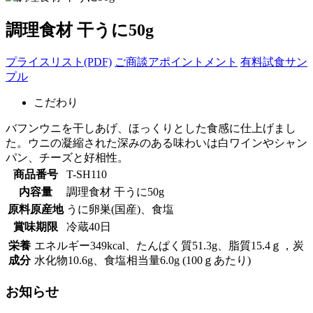
調理食材 干うに50g
プライスリスト(PDF)
ご商談アポイントメント
有料試食サン
プル
こだわり
バフンウニを干しあげ、ほっくりとした食感に仕上げまし
た。ウニの凝縮された深みのある味わいは白ワインやシャン
パン、チーズと好相性。
商品番号
T-SH110
内容量
調理食材 干うに50g
原料原産地
うに卵巣(国産)、食塩
賞味期限
冷蔵40日
栄養
エネルギー349kcal、たんぱく質51.3g、脂質15.4ｇ，炭
成分
水化物10.6g、食塩相当量6.0g (100ｇあたり)
お知らせ