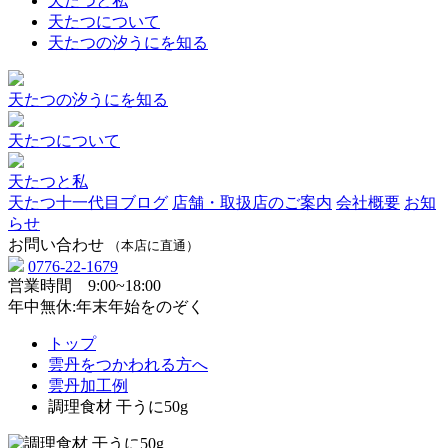
天たつと私
天たつについて
天たつの汐うにを知る
天たつの汐うにを知る
天たつについて
天たつと私
天たつ十一代目ブログ
店舗・取扱店のご案内
会社概要
お知
らせ
お問い合わせ
（本店に直通）
0776-22-1679
営業時間 9:00~18:00
年中無休:年末年始をのぞく
トップ
雲丹をつかわれる方へ
雲丹加工例
調理食材 干うに50g