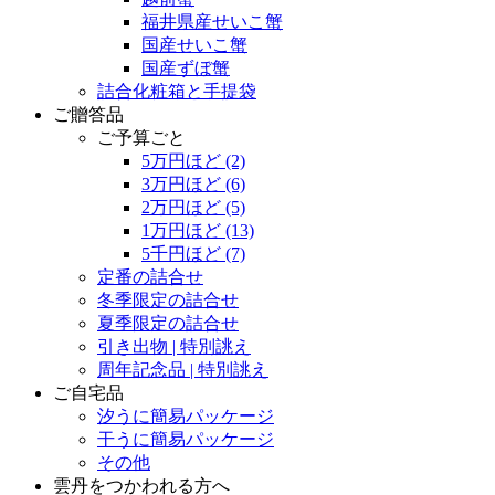
福井県産せいこ蟹
国産せいこ蟹
国産ずぼ蟹
詰合化粧箱と手提袋
ご贈答品
ご予算ごと
5万円ほど
(2)
3万円ほど
(6)
2万円ほど
(5)
1万円ほど
(13)
5千円ほど
(7)
定番の詰合せ
冬季限定の詰合せ
夏季限定の詰合せ
引き出物 | 特別誂え
周年記念品 | 特別誂え
ご自宅品
汐うに簡易パッケージ
干うに簡易パッケージ
その他
雲丹をつかわれる方へ