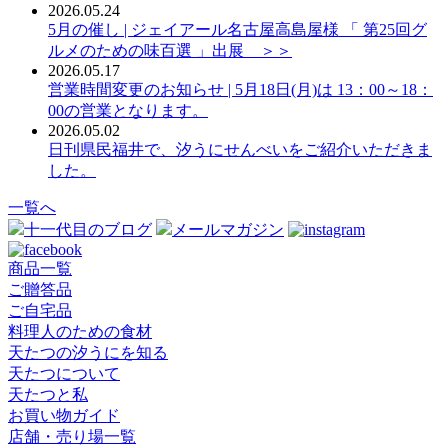
2026.05.24
5月の催し | ジェイアール名古屋高島屋様 「 第25回グ
ルメのための味百選 」出展 ＞＞
2026.05.17
営業時間変更のお知らせ | 5月18日(月)は 13：00～18：
00の営業となります。
2026.05.02
日刊県民福井で、汐うにせんべいをご紹介いただきま
した。
一覧へ
十一代目のブログ
メールマガジン
商品一覧
ご贈答品
ご自宅品
料理人のための食材
天たつの汐うにを知る
天たつについて
天たつと私
お買い物ガイド
店舗・売り場一覧