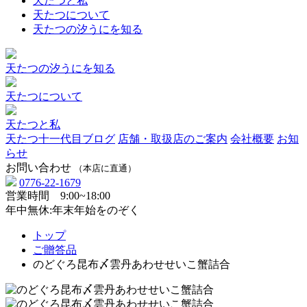
天たつと私
天たつについて
天たつの汐うにを知る
天たつの汐うにを知る
天たつについて
天たつと私
天たつ十一代目ブログ
店舗・取扱店のご案内
会社概要
お知
らせ
お問い合わせ
（本店に直通）
0776-22-1679
営業時間 9:00~18:00
年中無休:年末年始をのぞく
トップ
ご贈答品
のどぐろ昆布〆雲丹あわせせいこ蟹詰合