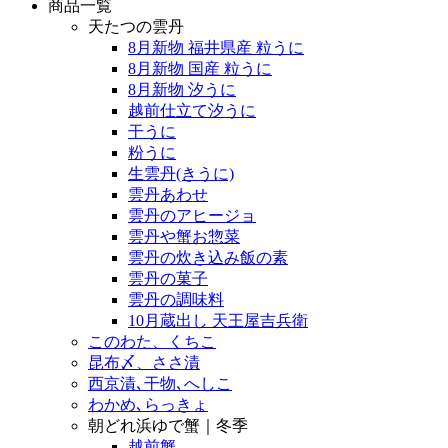
商品一覧
天たつの雲丹
8月新物 福井県産 粒うに
8月新物 国産 粒うに
8月新物 汐うに
越前仕立て汐うに
干うに
粉うに
生雲丹(きうに)
雲丹あわせ
雲丹のアヒージョ
雲丹や蟹お惣菜
雲丹の炊き込み飯の素
雲丹の菓子
雲丹の調味料
10月蔵出し 天王屋吉兵衛
このわた、くちこ
昆布〆、ささ漬
西京漬､干物､へしこ
わかめ､らっきょ
朝どれ浜ゆで蟹｜冬季
越前蟹