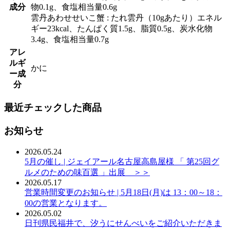
成分
物0.1g、食塩相当量0.6g
雲丹あわせせいこ蟹 : たれ雲丹（10gあたり）エネル
ギー23kcal、たんぱく質1.5g、脂質0.5g、炭水化物
3.4g、食塩相当量0.7g
アレ
ルギ
かに
ー成
分
最近チェックした商品
お知らせ
2026.05.24
5月の催し | ジェイアール名古屋高島屋様 「 第25回グ
ルメのための味百選 」出展 ＞＞
2026.05.17
営業時間変更のお知らせ | 5月18日(月)は 13：00～18：
00の営業となります。
2026.05.02
日刊県民福井で、汐うにせんべいをご紹介いただきま