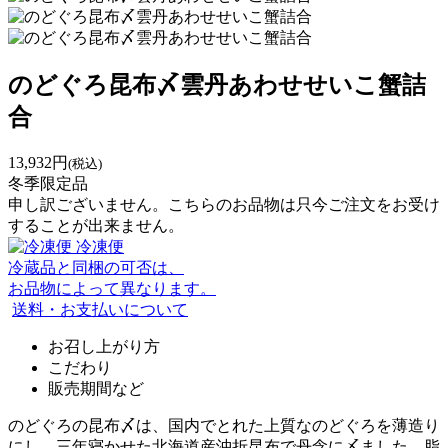
のどぐろ昆布〆雲丹あわせせいこ蟹詰
合
13,932円
(税込)
冬季限定品
申し訳ございません。こちらのお品物は只今ご注文をお受け
することが出来ません。
冷凍便
冷蔵品と同梱の可否は、
お品物によって異なります。
送料・お支払いについて
お召し上がり方
こだわり
販売期間など
のどぐろの昆布〆は、国内でとれた上質なのどぐろを薄造り
にし、三年寝かせた北海道産沖折昆布で丹念に〆ました。脂