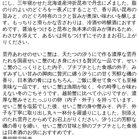
にし、三年寝かせた北海道産沖折昆布で丹念に〆ました。脂
のりのよいのどぐろを一夜〆にすることで、香り高い昆布の
旨みと、のどぐろ特有のコクと旨みが奥深い味わいを醸しま
す。もっちりと滑らかな舌ざわりは、冷酒や吟醸酒におすす
めです。醤油をつけると昆布と魚本来の旨みが薄れるため、
わさびを添えて、あるいは何もつけずにそのままお召し上が
りください。
雲丹あわせのせいこ蟹は、天たつの汐うにで作る濃厚な雲丹
たれを国産せいこ蟹のむき身にかける贅沢な一品です。せい
こ蟹のこっくりとした内子、プチプチとした食感の外子、み
ずみずしい甘みの脚肉に贅沢に纏う汐うにの甘く芳醇な磯の
香り。日本酒の肴にはもちろん、ご飯に乗せて食べても至極
美味な一品です。せいこ蟹は漁期が短く、今の時季しか味わ
えない冬のごちそうです。越前蟹に比べて小ぶりですが、濃
厚な蟹みそとたっぷりの卵（内子・外子）を持っています。
せいこ蟹を塩茹でした後、せいこ蟹の身や蟹みそ、内子、外
子を丁寧に取り出し丸々一杯分を羅盛りにしました。別添え
のたれ雲丹とからめてお召上がりください。汐うにの芳醇な
磯の香りを纏い、せいこ蟹の甘味と卵のプチプチとした食感
は日本酒のお供におすすめです。
季節限定販売