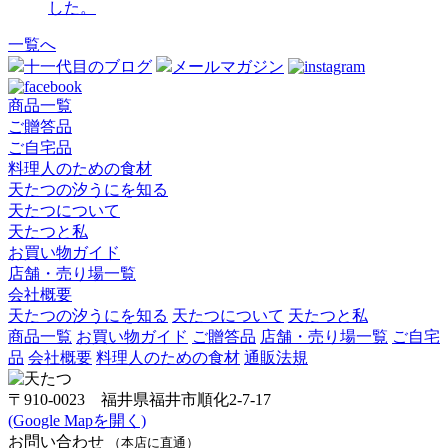
した。
一覧へ
十一代目のブログ
メールマガジン
商品一覧
ご贈答品
ご自宅品
料理人のための食材
天たつの汐うにを知る
天たつについて
天たつと私
お買い物ガイド
店舗・売り場一覧
会社概要
天たつの汐うにを知る
天たつについて
天たつと私
商品一覧
お買い物ガイド
ご贈答品
店舗・売り場一覧
ご自宅
品
会社概要
料理人のための食材
通販法規
〒910-0023 福井県福井市順化2-7-17
(Google Mapを開く)
お問い合わせ
（本店に直通）