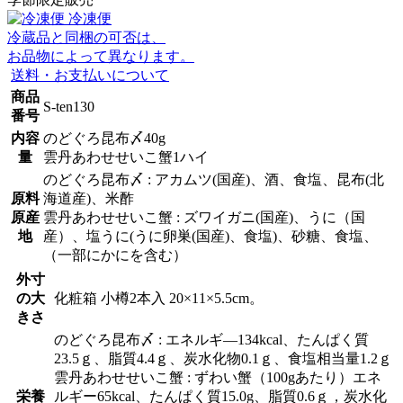
冷凍便
冷蔵品と同梱の可否は、
お品物によって異なります。
送料・お支払いについて
商品
S-ten130
番号
内容
のどぐろ昆布〆40g
量
雲丹あわせせいこ蟹1ハイ
のどぐろ昆布〆 : アカムツ(国産)、酒、食塩、昆布(北
原料
海道産)、米酢
原産
雲丹あわせせいこ蟹 : ズワイガニ(国産)、うに（国
地
産）、塩うに(うに卵巣(国産)、食塩)、砂糖、食塩、
（一部にかにを含む）
外寸
の大
化粧箱 小樽2本入 20×11×5.5cm。
きさ
のどぐろ昆布〆 : エネルギ―134kcal、たんぱく質
23.5ｇ、脂質4.4ｇ、炭水化物0.1ｇ、食塩相当量1.2ｇ
雲丹あわせせいこ蟹 : ずわい蟹（100gあたり）エネ
栄養
ルギー65kcal、たんぱく質15.0g、脂質0.6ｇ，炭水化