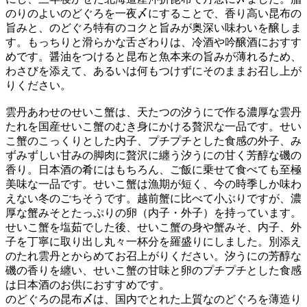
のりのよいのどぐろを一夜〆にすることで、香り高い昆布の
旨みと、のどぐろ特有のコクと旨みが奥深い味わいを醸しま
す。もっちりと滑らかな舌ざわりは、冷酒や吟醸酒におすす
めです。醤油をつけると昆布と魚本来の旨みが薄れるため、
わさびを添えて、あるいは何もつけずにそのままお召し上が
りください。
雲丹あわせのせいこ蟹は、天たつの汐うにで作る濃厚な雲丹
たれを国産せいこ蟹のむき身にかける贅沢な一品です。せい
こ蟹のこっくりとした内子、プチプチとした食感の外子、み
ずみずしい甘みの脚肉に贅沢に纏う汐うにの甘く芳醇な磯の
香り。日本酒の肴にはもちろん、ご飯に乗せて食べても至極
美味な一品です。せいこ蟹は漁期が短く、今の時季しか味わ
えない冬のごちそうです。越前蟹に比べて小ぶりですが、濃
厚な蟹みそとたっぷりの卵（内子・外子）を持っています。
せいこ蟹を塩茹でした後、せいこ蟹の身や蟹みそ、内子、外
子を丁寧に取り出し丸々一杯分を羅盛りにしました。別添え
のたれ雲丹とからめてお召上がりください。汐うにの芳醇な
磯の香りを纏い、せいこ蟹の甘味と卵のプチプチとした食感
は日本酒のお供におすすめです。
のどぐろの昆布〆は、国内でとれた上質なのどぐろを薄造り