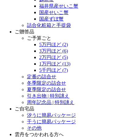
福井県産せいこ蟹
国産せいこ蟹
国産ずぼ蟹
詰合化粧箱と手提袋
ご贈答品
ご予算ごと
5万円ほど
(2)
3万円ほど
(6)
2万円ほど
(5)
1万円ほど
(13)
5千円ほど
(7)
定番の詰合せ
冬季限定の詰合せ
夏季限定の詰合せ
引き出物 | 特別誂え
周年記念品 | 特別誂え
ご自宅品
汐うに簡易パッケージ
干うに簡易パッケージ
その他
雲丹をつかわれる方へ