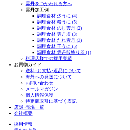
雲丹をつかわれる方へ
雲丹加工例
調理食材 汐うに
(4)
調理食材 粉うに
(5)
調理食材 のし雲丹
(2)
調理食材 雲丹塩
(3)
調理食材 たれ雲丹
(3)
調理食材 干うに
(5)
調理食材 雲丹殻塗り器
(1)
料理店様での採用実績
お買物ガイド
送料･お支払･返品について
海外への発送について
お問い合わせ
メールマガジン
個人情報保護
特定商取引に基づく表記
店舗･売場一覧
会社概要
採用情報