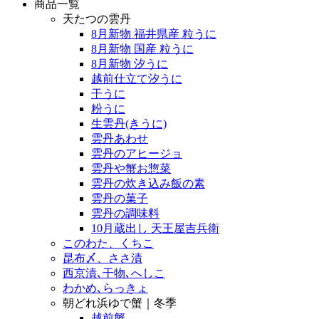
商品一覧
天たつの雲丹
8月新物 福井県産 粒うに
8月新物 国産 粒うに
8月新物 汐うに
越前仕立て汐うに
干うに
粉うに
生雲丹(きうに)
雲丹あわせ
雲丹のアヒージョ
雲丹や蟹お惣菜
雲丹の炊き込み飯の素
雲丹の菓子
雲丹の調味料
10月蔵出し 天王屋吉兵衛
このわた、くちこ
昆布〆、ささ漬
西京漬､干物､へしこ
わかめ､らっきょ
朝どれ浜ゆで蟹｜冬季
越前蟹