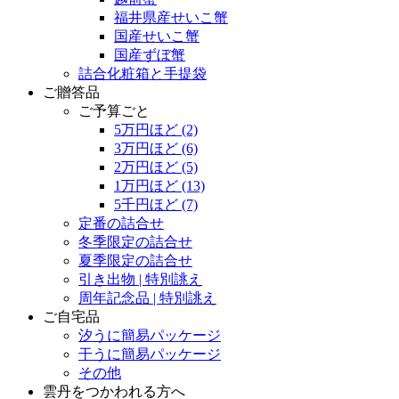
福井県産せいこ蟹
国産せいこ蟹
国産ずぼ蟹
詰合化粧箱と手提袋
ご贈答品
ご予算ごと
5万円ほど
(2)
3万円ほど
(6)
2万円ほど
(5)
1万円ほど
(13)
5千円ほど
(7)
定番の詰合せ
冬季限定の詰合せ
夏季限定の詰合せ
引き出物 | 特別誂え
周年記念品 | 特別誂え
ご自宅品
汐うに簡易パッケージ
干うに簡易パッケージ
その他
雲丹をつかわれる方へ