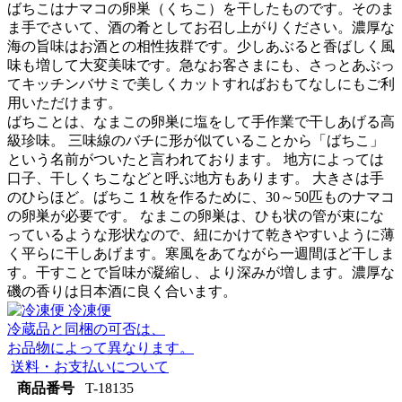
ばちこはナマコの卵巣（くちこ）を干したものです。そのま
ま手でさいて、酒の肴としてお召し上がりください。濃厚な
海の旨味はお酒との相性抜群です。少しあぶると香ばしく風
味も増して大変美味です。急なお客さまにも、さっとあぶっ
てキッチンバサミで美しくカットすればおもてなしにもご利
用いただけます。
ばちことは、なまこの卵巣に塩をして手作業で干しあげる高
級珍味。 三味線のバチに形が似ていることから「ばちこ」
という名前がついたと言われております。 地方によっては
口子、干しくちこなどと呼ぶ地方もあります。 大きさは手
のひらほど。ばちこ１枚を作るために、30～50匹ものナマコ
の卵巣が必要です。 なまこの卵巣は、ひも状の管が束にな
っているような形状なので、紐にかけて乾きやすいように薄
く平らに干しあげます。寒風をあてながら一週間ほど干しま
す。干すことで旨味が凝縮し、より深みが増します。濃厚な
磯の香りは日本酒に良く合います。
冷凍便
冷蔵品と同梱の可否は、
お品物によって異なります。
送料・お支払いについて
商品番号
T-18135