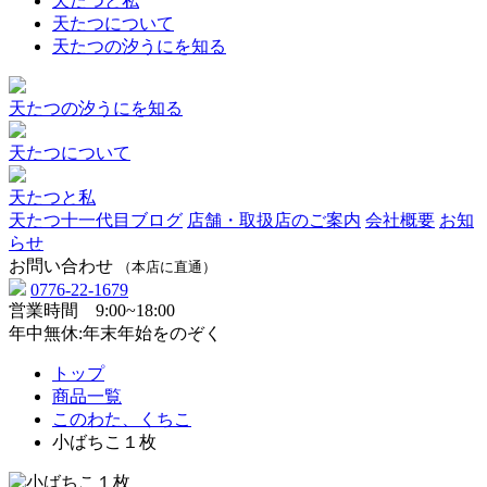
天たつと私
天たつについて
天たつの汐うにを知る
天たつの汐うにを知る
天たつについて
天たつと私
天たつ十一代目ブログ
店舗・取扱店のご案内
会社概要
お知
らせ
お問い合わせ
（本店に直通）
0776-22-1679
営業時間 9:00~18:00
年中無休:年末年始をのぞく
トップ
商品一覧
このわた、くちこ
小ばちこ１枚