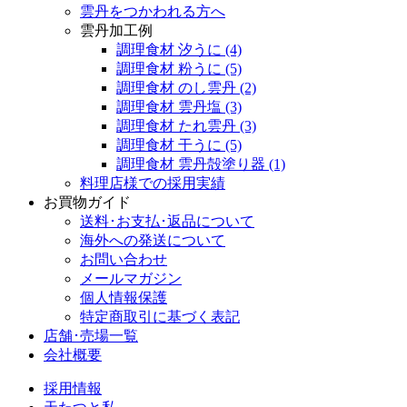
雲丹をつかわれる方へ
雲丹加工例
調理食材 汐うに
(4)
調理食材 粉うに
(5)
調理食材 のし雲丹
(2)
調理食材 雲丹塩
(3)
調理食材 たれ雲丹
(3)
調理食材 干うに
(5)
調理食材 雲丹殻塗り器
(1)
料理店様での採用実績
お買物ガイド
送料･お支払･返品について
海外への発送について
お問い合わせ
メールマガジン
個人情報保護
特定商取引に基づく表記
店舗･売場一覧
会社概要
採用情報