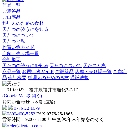
商品一覧
ご贈答品
ご自宅品
料理人のための食材
天たつの汐うにを知る
天たつについて
天たつと私
お買い物ガイド
店舗・売り場一覧
会社概要
天たつの汐うにを知る
天たつについて
天たつと私
商品一覧
お買い物ガイド
ご贈答品
店舗・売り場一覧
ご自宅
品
会社概要
料理人のための食材
通販法規
〒910-0023 福井県福井市順化2-7-17
(Google Mapを開く)
お問い合わせ
（本店に直通）
0776-22-1679
0800-400-5252
FAX:0776-25-1865
営業時間 9:00~18:00
年中無休:年末年始をのぞく
order@tentatu.com