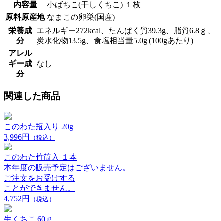
内容量
小ばちこ(干しくちこ) １枚
原料原産地
なまこの卵巣(国産)
栄養成
エネルギー272kcal、たんぱく質39.3g、脂質6.8ｇ、
分
炭水化物13.5g、食塩相当量5.0g (100gあたり)
アレル
ギー成
なし
分
関連した商品
このわた瓶入り 20g
3,996円
（税込）
このわた竹筒入 １本
本年度の販売予定はございません。
ご注文をお受けする
ことができません。
4,752円
（税込）
生くちこ 60ｇ