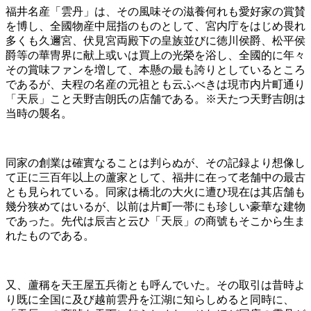
福井名産「雲丹」は、その風味その滋養何れも愛好家の賞賛
を博し、全國物産中屈指のものとして、宮内庁をはじめ畏れ
多くも久邇宮、伏見宮両殿下の皇族並びに徳川侯爵、松平侯
爵等の華冑界に献上或いは買上の光榮を浴し、全國的に年々
その賞味ファンを増して、本懸の最も誇りとしているところ
であるが、夫程の名産の元祖とも云ふべきは現市内片町通り
「天辰」こと天野吉朗氏の店舗である。※天たつ天野吉朗は
当時の襲名。
同家の創業は確實なることは判らぬが、その記録より想像し
て正に三百年以上の蘆家として、福井に在って老舗中の最古
とも見られている。同家は橋北の大火に遭ひ現在は其店舗も
幾分狭めてはいるが、以前は片町一帯にも珍しい豪華な建物
であった。先代は辰吉と云ひ「天辰」の商號もそこから生ま
れたものである。
又、蘆稱を天王屋五兵衛とも呼んでいた。その取引は昔時よ
り既に全国に及び越前雲丹を江湖に知らしめると同時に、