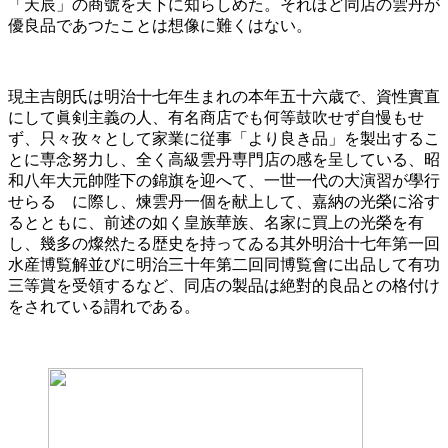
「天辰」の商號を天下に知らしめた。それほど同店の雲丹が
優良品であつたことは想像に難くはない。
現主吉朗氏は明治十七年生まれの本年五十六歳で、資性實直
にして眞剣主義の人、有名商店でも何等鼓吹せず自慢もせ
ず、只々孜々として家業に従事「より良き品」を製出するこ
とに専念努力し、全く高級雲丹専門店の感を呈している、昭
和八年大元帥陛下の錦旗を迎へて、一世一代の大演習が學行
せらるゝに際し、煉雲丹一個を献上して、嘉納の光榮に浴す
るとともに、前述の如く皇族華族、名家に買上の光榮を有
し、幾多の燦然たる歴史を持ってゐる其外明治十七年第一回
水産博覧解並びに明治三十年第二回同博覧會に出品して有功
三等賞を受領するなど、同店の製品は絶對的良品との格付け
をされている謂れである。