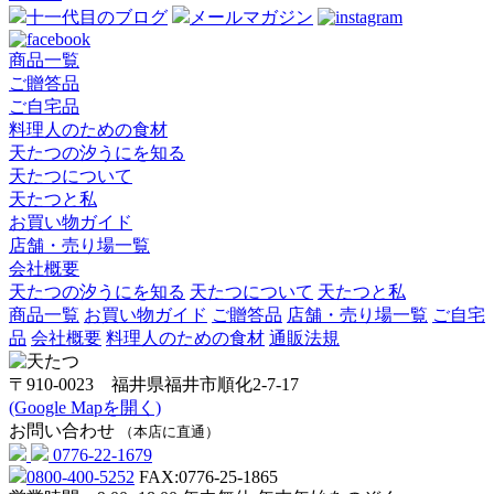
十一代目のブログ
メールマガジン
商品一覧
ご贈答品
ご自宅品
料理人のための食材
天たつの汐うにを知る
天たつについて
天たつと私
お買い物ガイド
店舗・売り場一覧
会社概要
天たつの汐うにを知る
天たつについて
天たつと私
商品一覧
お買い物ガイド
ご贈答品
店舗・売り場一覧
ご自宅
品
会社概要
料理人のための食材
通販法規
〒910-0023 福井県福井市順化2-7-17
(Google Mapを開く)
お問い合わせ
（本店に直通）
0776-22-1679
0800-400-5252
FAX:0776-25-1865