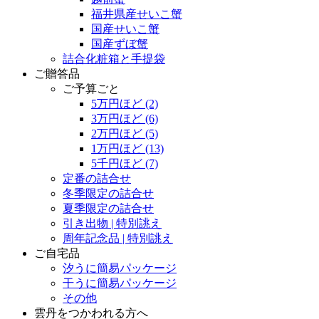
福井県産せいこ蟹
国産せいこ蟹
国産ずぼ蟹
詰合化粧箱と手提袋
ご贈答品
ご予算ごと
5万円ほど
(2)
3万円ほど
(6)
2万円ほど
(5)
1万円ほど
(13)
5千円ほど
(7)
定番の詰合せ
冬季限定の詰合せ
夏季限定の詰合せ
引き出物 | 特別誂え
周年記念品 | 特別誂え
ご自宅品
汐うに簡易パッケージ
干うに簡易パッケージ
その他
雲丹をつかわれる方へ