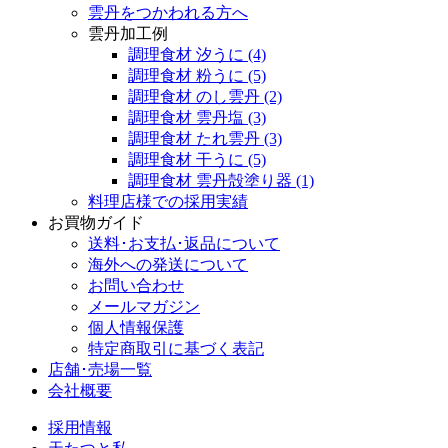
雲丹をつかわれる方へ
雲丹加工例
調理食材 汐うに
(4)
調理食材 粉うに
(5)
調理食材 のし雲丹
(2)
調理食材 雲丹塩
(3)
調理食材 たれ雲丹
(3)
調理食材 干うに
(5)
調理食材 雲丹殻塗り器
(1)
料理店様での採用実績
お買物ガイド
送料･お支払･返品について
海外への発送について
お問い合わせ
メールマガジン
個人情報保護
特定商取引に基づく表記
店舗･売場一覧
会社概要
採用情報