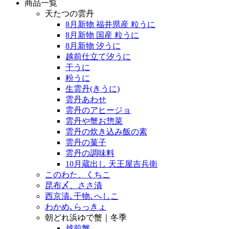
商品一覧
天たつの雲丹
8月新物 福井県産 粒うに
8月新物 国産 粒うに
8月新物 汐うに
越前仕立て汐うに
干うに
粉うに
生雲丹(きうに)
雲丹あわせ
雲丹のアヒージョ
雲丹や蟹お惣菜
雲丹の炊き込み飯の素
雲丹の菓子
雲丹の調味料
10月蔵出し 天王屋吉兵衛
このわた、くちこ
昆布〆、ささ漬
西京漬､干物､へしこ
わかめ､らっきょ
朝どれ浜ゆで蟹｜冬季
越前蟹