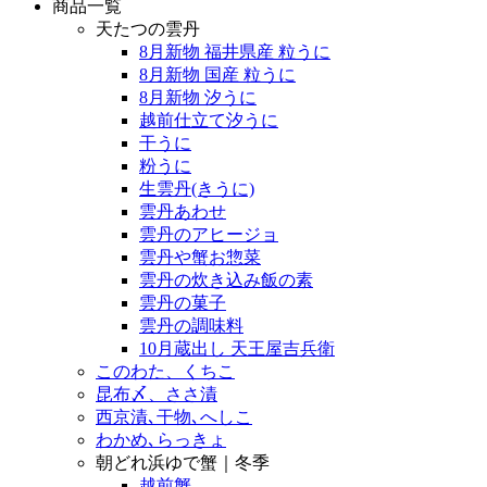
商品一覧
天たつの雲丹
8月新物 福井県産 粒うに
8月新物 国産 粒うに
8月新物 汐うに
越前仕立て汐うに
干うに
粉うに
生雲丹(きうに)
雲丹あわせ
雲丹のアヒージョ
雲丹や蟹お惣菜
雲丹の炊き込み飯の素
雲丹の菓子
雲丹の調味料
10月蔵出し 天王屋吉兵衛
このわた、くちこ
昆布〆、ささ漬
西京漬､干物､へしこ
わかめ､らっきょ
朝どれ浜ゆで蟹｜冬季
越前蟹