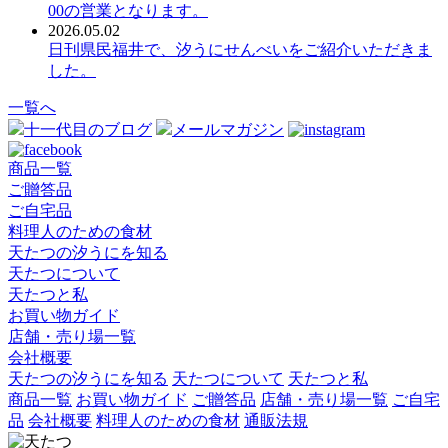
00の営業となります。
2026.05.02
日刊県民福井で、汐うにせんべいをご紹介いただきま
した。
一覧へ
十一代目のブログ
メールマガジン
商品一覧
ご贈答品
ご自宅品
料理人のための食材
天たつの汐うにを知る
天たつについて
天たつと私
お買い物ガイド
店舗・売り場一覧
会社概要
天たつの汐うにを知る
天たつについて
天たつと私
商品一覧
お買い物ガイド
ご贈答品
店舗・売り場一覧
ご自宅
品
会社概要
料理人のための食材
通販法規