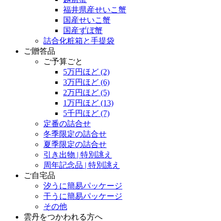
福井県産せいこ蟹
国産せいこ蟹
国産ずぼ蟹
詰合化粧箱と手提袋
ご贈答品
ご予算ごと
5万円ほど
(2)
3万円ほど
(6)
2万円ほど
(5)
1万円ほど
(13)
5千円ほど
(7)
定番の詰合せ
冬季限定の詰合せ
夏季限定の詰合せ
引き出物 | 特別誂え
周年記念品 | 特別誂え
ご自宅品
汐うに簡易パッケージ
干うに簡易パッケージ
その他
雲丹をつかわれる方へ