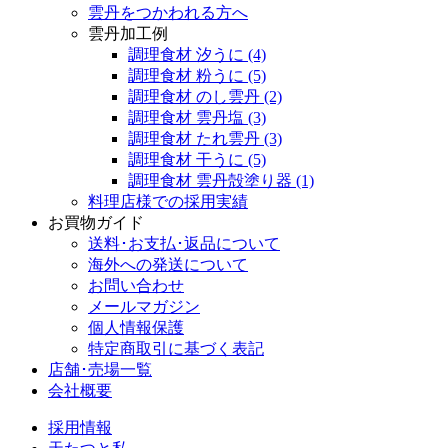
雲丹をつかわれる方へ
雲丹加工例
調理食材 汐うに
(4)
調理食材 粉うに
(5)
調理食材 のし雲丹
(2)
調理食材 雲丹塩
(3)
調理食材 たれ雲丹
(3)
調理食材 干うに
(5)
調理食材 雲丹殻塗り器
(1)
料理店様での採用実績
お買物ガイド
送料･お支払･返品について
海外への発送について
お問い合わせ
メールマガジン
個人情報保護
特定商取引に基づく表記
店舗･売場一覧
会社概要
採用情報