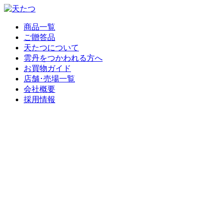
商品一覧
ご贈答品
天たつについて
雲丹をつかわれる方へ
お買物ガイド
店舗･売場一覧
会社概要
採用情報