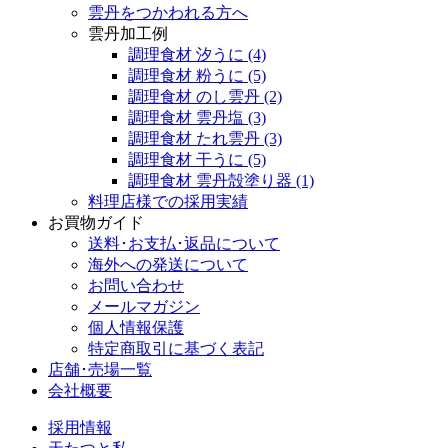
雲丹をつかわれる方へ
雲丹加工例
調理食材 汐うに
(4)
調理食材 粉うに
(5)
調理食材 のし雲丹
(2)
調理食材 雲丹塩
(3)
調理食材 たれ雲丹
(3)
調理食材 干うに
(5)
調理食材 雲丹殻塗り器
(1)
料理店様での採用実績
お買物ガイド
送料･お支払･返品について
海外への発送について
お問い合わせ
メールマガジン
個人情報保護
特定商取引に基づく表記
店舗･売場一覧
会社概要
採用情報