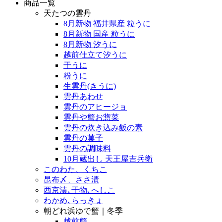
商品一覧
天たつの雲丹
8月新物 福井県産 粒うに
8月新物 国産 粒うに
8月新物 汐うに
越前仕立て汐うに
干うに
粉うに
生雲丹(きうに)
雲丹あわせ
雲丹のアヒージョ
雲丹や蟹お惣菜
雲丹の炊き込み飯の素
雲丹の菓子
雲丹の調味料
10月蔵出し 天王屋吉兵衛
このわた、くちこ
昆布〆、ささ漬
西京漬､干物､へしこ
わかめ､らっきょ
朝どれ浜ゆで蟹｜冬季
越前蟹