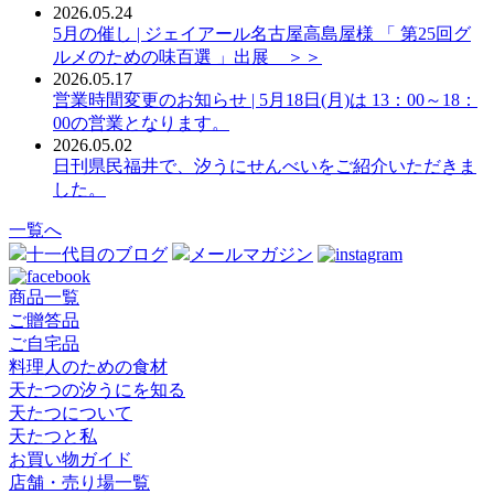
2026.05.24
5月の催し | ジェイアール名古屋高島屋様 「 第25回グ
ルメのための味百選 」出展 ＞＞
2026.05.17
営業時間変更のお知らせ | 5月18日(月)は 13：00～18：
00の営業となります。
2026.05.02
日刊県民福井で、汐うにせんべいをご紹介いただきま
した。
一覧へ
十一代目のブログ
メールマガジン
商品一覧
ご贈答品
ご自宅品
料理人のための食材
天たつの汐うにを知る
天たつについて
天たつと私
お買い物ガイド
店舗・売り場一覧