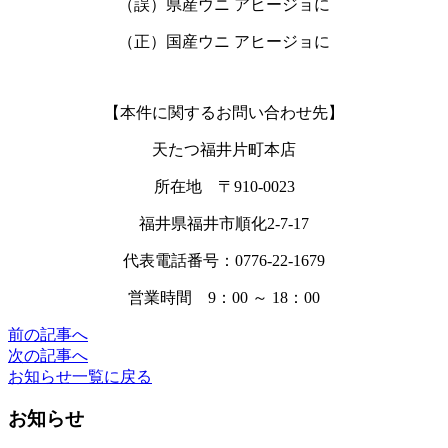
（誤）県産ウニ アヒージョに
（正）国産ウニ アヒージョに
【本件に関するお問い合わせ先】
天たつ福井片町本店
所在地
〒
910-0023
福井県福井市順化
2-7-17
代表電話番号：
0776-22-1679
営業時間
9
：
00
～
18
：
00
前の記事へ
次の記事へ
お知らせ一覧に戻る
お知らせ