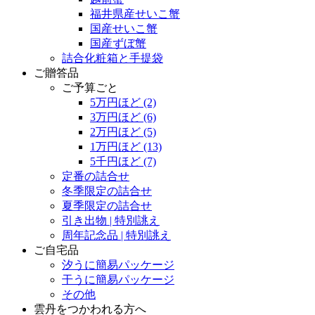
福井県産せいこ蟹
国産せいこ蟹
国産ずぼ蟹
詰合化粧箱と手提袋
ご贈答品
ご予算ごと
5万円ほど
(2)
3万円ほど
(6)
2万円ほど
(5)
1万円ほど
(13)
5千円ほど
(7)
定番の詰合せ
冬季限定の詰合せ
夏季限定の詰合せ
引き出物 | 特別誂え
周年記念品 | 特別誂え
ご自宅品
汐うに簡易パッケージ
干うに簡易パッケージ
その他
雲丹をつかわれる方へ