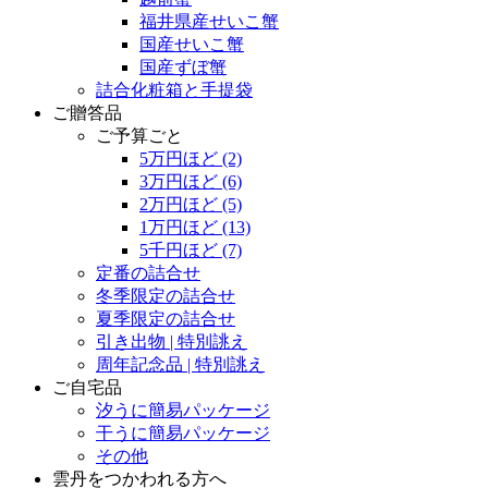
福井県産せいこ蟹
国産せいこ蟹
国産ずぼ蟹
詰合化粧箱と手提袋
ご贈答品
ご予算ごと
5万円ほど
(2)
3万円ほど
(6)
2万円ほど
(5)
1万円ほど
(13)
5千円ほど
(7)
定番の詰合せ
冬季限定の詰合せ
夏季限定の詰合せ
引き出物 | 特別誂え
周年記念品 | 特別誂え
ご自宅品
汐うに簡易パッケージ
干うに簡易パッケージ
その他
雲丹をつかわれる方へ