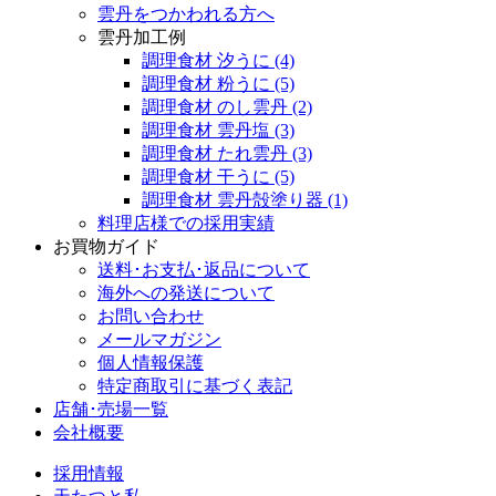
雲丹をつかわれる方へ
雲丹加工例
調理食材 汐うに
(4)
調理食材 粉うに
(5)
調理食材 のし雲丹
(2)
調理食材 雲丹塩
(3)
調理食材 たれ雲丹
(3)
調理食材 干うに
(5)
調理食材 雲丹殻塗り器
(1)
料理店様での採用実績
お買物ガイド
送料･お支払･返品について
海外への発送について
お問い合わせ
メールマガジン
個人情報保護
特定商取引に基づく表記
店舗･売場一覧
会社概要
採用情報