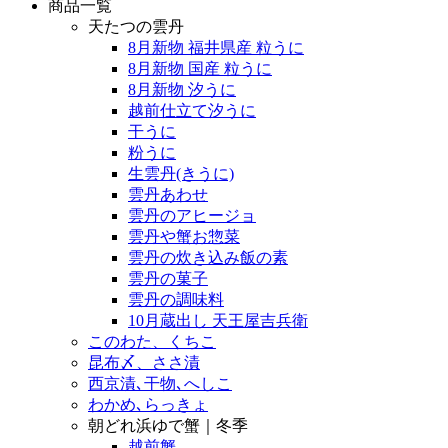
商品一覧
天たつの雲丹
8月新物 福井県産 粒うに
8月新物 国産 粒うに
8月新物 汐うに
越前仕立て汐うに
干うに
粉うに
生雲丹(きうに)
雲丹あわせ
雲丹のアヒージョ
雲丹や蟹お惣菜
雲丹の炊き込み飯の素
雲丹の菓子
雲丹の調味料
10月蔵出し 天王屋吉兵衛
このわた、くちこ
昆布〆、ささ漬
西京漬､干物､へしこ
わかめ､らっきょ
朝どれ浜ゆで蟹｜冬季
越前蟹