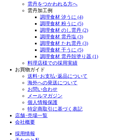
雲丹をつかわれる方へ
雲丹加工例
調理食材 汐うに
(4)
調理食材 粉うに
(5)
調理食材 のし雲丹
(2)
調理食材 雲丹塩
(3)
調理食材 たれ雲丹
(3)
調理食材 干うに
(5)
調理食材 雲丹殻塗り器
(1)
料理店様での採用実績
お買物ガイド
送料･お支払･返品について
海外への発送について
お問い合わせ
メールマガジン
個人情報保護
特定商取引に基づく表記
店舗･売場一覧
会社概要
採用情報