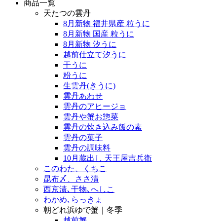
商品一覧
天たつの雲丹
8月新物 福井県産 粒うに
8月新物 国産 粒うに
8月新物 汐うに
越前仕立て汐うに
干うに
粉うに
生雲丹(きうに)
雲丹あわせ
雲丹のアヒージョ
雲丹や蟹お惣菜
雲丹の炊き込み飯の素
雲丹の菓子
雲丹の調味料
10月蔵出し 天王屋吉兵衛
このわた、くちこ
昆布〆、ささ漬
西京漬､干物､へしこ
わかめ､らっきょ
朝どれ浜ゆで蟹｜冬季
越前蟹