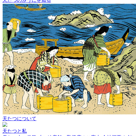
天たつの汐うにを知る
天たつについて
天たつと私