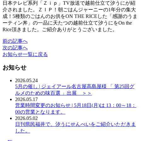
日本テレビ系列「Ｚｉｐ」TV放送で越前仕立て汐うにが紹
介されました。ＺＩＰ！朝ごはんジャーニーの1年分の集大
成！5種類のごはんのお供をON THE RICEした「感謝のうま
ーティン丼」の一品に天たつの越前仕立て汐うにをOn the
Rice頂きました。ご紹介ありがとうございました。
前の記事へ
次の記事へ
お知らせ一覧に戻る
お知らせ
2026.05.24
5月の催し | ジェイアール名古屋高島屋様 「 第25回グ
ルメのための味百選 」出展 ＞＞
2026.05.17
営業時間変更のお知らせ | 5月18日(月)は 13：00～18：
00の営業となります。
2026.05.02
日刊県民福井で、汐うにせんべいをご紹介いただきま
した。