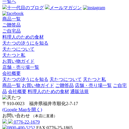
一覧へ
十一代目のブログ
メールマガジン
商品一覧
ご贈答品
ご自宅品
料理人のための食材
天たつの汐うにを知る
天たつについて
天たつと私
お買い物ガイド
店舗・売り場一覧
会社概要
天たつの汐うにを知る
天たつについて
天たつと私
商品一覧
お買い物ガイド
ご贈答品
店舗・売り場一覧
ご自宅
品
会社概要
料理人のための食材
通販法規
〒910-0023 福井県福井市順化2-7-17
(Google Mapを開く)
お問い合わせ
（本店に直通）
0776-22-1679
0800-400-5252
FAX:0776-25-1865