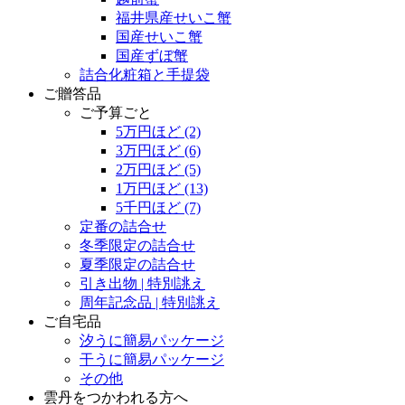
福井県産せいこ蟹
国産せいこ蟹
国産ずぼ蟹
詰合化粧箱と手提袋
ご贈答品
ご予算ごと
5万円ほど
(2)
3万円ほど
(6)
2万円ほど
(5)
1万円ほど
(13)
5千円ほど
(7)
定番の詰合せ
冬季限定の詰合せ
夏季限定の詰合せ
引き出物 | 特別誂え
周年記念品 | 特別誂え
ご自宅品
汐うに簡易パッケージ
干うに簡易パッケージ
その他
雲丹をつかわれる方へ