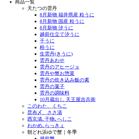
商品一覧
天たつの雲丹
8月新物 福井県産 粒うに
8月新物 国産 粒うに
8月新物 汐うに
越前仕立て汐うに
干うに
粉うに
生雲丹(きうに)
雲丹あわせ
雲丹のアヒージョ
雲丹や蟹お惣菜
雲丹の炊き込み飯の素
雲丹の菓子
雲丹の調味料
10月蔵出し 天王屋吉兵衛
このわた、くちこ
昆布〆、ささ漬
西京漬､干物､へしこ
わかめ､らっきょ
朝どれ浜ゆで蟹｜冬季
越前蟹