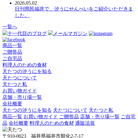
2026.05.02
日刊県民福井で、汐うにせんべいをご紹介いただきま
した。
一覧へ
十一代目のブログ
メールマガジン
商品一覧
ご贈答品
ご自宅品
料理人のための食材
天たつの汐うにを知る
天たつについて
天たつと私
お買い物ガイド
店舗・売り場一覧
会社概要
天たつの汐うにを知る
天たつについて
天たつと私
商品一覧
お買い物ガイド
ご贈答品
店舗・売り場一覧
ご自宅
品
会社概要
料理人のための食材
通販法規
〒910-0023 福井県福井市順化2-7-17