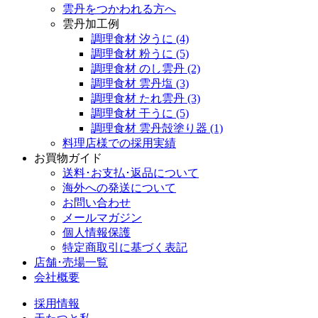
雲丹をつかわれる方へ
雲丹加工例
調理食材 汐うに
(4)
調理食材 粉うに
(5)
調理食材 のし雲丹
(2)
調理食材 雲丹塩
(3)
調理食材 たれ雲丹
(3)
調理食材 干うに
(5)
調理食材 雲丹殻塗り器
(1)
料理店様での採用実績
お買物ガイド
送料･お支払･返品について
海外への発送について
お問い合わせ
メールマガジン
個人情報保護
特定商取引に基づく表記
店舗･売場一覧
会社概要
採用情報