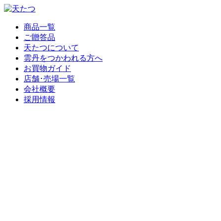
商品一覧
ご贈答品
天たつについて
雲丹をつかわれる方へ
お買物ガイド
店舗･売場一覧
会社概要
採用情報